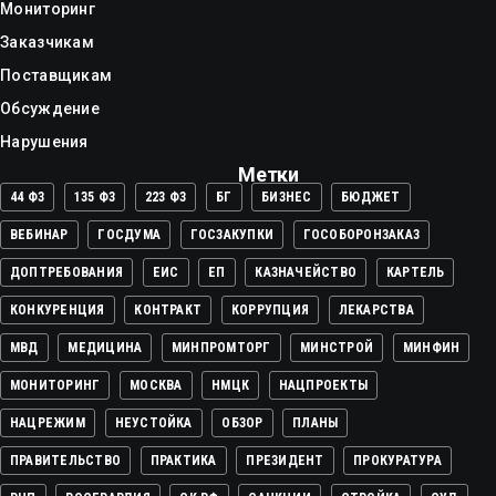
Мониторинг
Заказчикам
Поставщикам
Обсуждение
Нарушения
Метки
44 ФЗ
135 ФЗ
223 ФЗ
БГ
БИЗНЕС
БЮДЖЕТ
ВЕБИНАР
ГОСДУМА
ГОСЗАКУПКИ
ГОСОБОРОНЗАКАЗ
ДОПТРЕБОВАНИЯ
ЕИС
ЕП
КАЗНАЧЕЙСТВО
КАРТЕЛЬ
КОНКУРЕНЦИЯ
КОНТРАКТ
КОРРУПЦИЯ
ЛЕКАРСТВА
МВД
МЕДИЦИНА
МИНПРОМТОРГ
МИНСТРОЙ
МИНФИН
МОНИТОРИНГ
МОСКВА
НМЦК
НАЦПРОЕКТЫ
НАЦРЕЖИМ
НЕУСТОЙКА
ОБЗОР
ПЛАНЫ
ПРАВИТЕЛЬСТВО
ПРАКТИКА
ПРЕЗИДЕНТ
ПРОКУРАТУРА