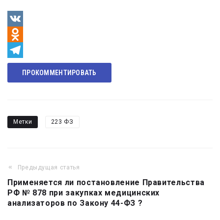
VK
Odnoklassniki
Telegram
ПРОКОММЕНТИРОВАТЬ
Метки
223 ФЗ
Предыдущая статья
Навигация
Применяется ли постановление Правительства
по
РФ № 878 при закупках медицинских
записям
анализаторов по Закону 44-ФЗ ?