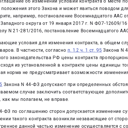
оглашение об изменении условий контракта о месте по
 положения этого Закона и может явиться поводом д
рите, например, постановление Восемнадцатого ААС от
Западного округа от 19 января 2017 г. N Ф07-12609/1
елу N 21-281/2016, постановление Восемнадцатого ААС 
вающие условия для изменения контракта, в общем сл
аров. В частности, согласно
п. 1.2 ч. 1 ст. 95
Закона N 
ого законодательства РФ цены контракта пропорцион
сходя из установленной в контракте цены единицы тов
ная норма не предусматривает возможности изменения 
95
Закона N 44-ФЗ допускают при определенных обстоя
риваемом случае заключить соответствующее дополнит
 как мы полагаем, не вправе.
4-ФЗ по соглашению сторон допускается изменение су
нении такого контракта возникли независящие от сторо
тренное данной частью изменение осуществляется с