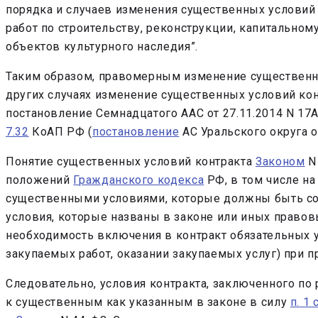
порядка и случаев изменения существенных условий
работ по строительству, реконструкции, капитальном
объектов культурного наследия”.
Таким образом, правомерным изменение существенны
других случаях изменение существенных условий ко
постановление Семнадцатого ААС от 27.11.2014 N 1
7.32
КоАП РФ (
постановление
АС Уральского округа о
Понятие существенных условий контракта
Законом
N 
положений
Гражданского кодекса
РФ, в том числе на
существенными условиями, которые должны быть сог
условия, которые названы в законе или иных правов
необходимость включения в контракт обязательных у
закупаемых работ, оказании закупаемых услуг) при 
Следовательно, условия контракта, заключенного по р
к существенным как указанным в законе в силу
п. 1 