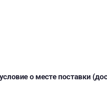
РАТОЙ ДОВЕРИЯ
И” N 273-ФЗ
СИСТЕМЕ В СФЕРЕ ЗАКУПОК ТОВАРОВ, РАБОТ, УСЛУГ ДЛЯ 
УЖД” ОТ 05.04.2013 N 44-ФЗ
условие о месте поставки (дос