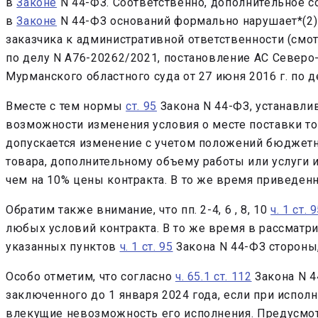
в
Законе
N 44-ФЗ. Соответственно, дополнительное с
в
Законе
N 44-ФЗ оснований формально нарушает*(2)
заказчика к административной ответственности (смот
по делу N А76-20262/2021, постановление АС Северо-
Мурманского областного суда от 27 июня 2016 г. по д
Вместе с тем нормы
ст. 95
Закона N 44-ФЗ, устанавли
возможности изменения условия о месте поставки тов
допускается изменение с учетом положений бюджетн
товара, дополнительному объему работы или услуги и
чем на 10% цены контракта. В то же время приведен
Обратим также внимание, что пп. 2-4, 6 , 8, 10
ч. 1 ст. 
любых условий контракта. В то же время в рассмат
указанных пунктов
ч. 1 ст. 95
Закона N 44-ФЗ стороны,
Особо отметим, что согласно
ч. 65.1 ст. 112
Закона N 4
заключенного до 1 января 2024 года, если при испол
влекущие невозможность его исполнения. Предусмо