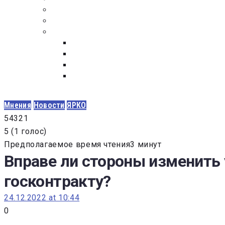
ПОСТАВЩИКАМ
ОБСУЖДЕНИЕ
ДОКУМЕНТЫ
РЕЕСТР ЛИЦ УВОЛЕННЫХ В СВЯЗИ С УТ
ЗАКОН “О ПРОТИВОДЕЙСТВИИ КОРРУПЦИ
ЗАКОН О ЗАКУПКАХ N 223-ФЗ
ФЕДЕРАЛЬНЫЙ ЗАКОН “О КОНТРАКТНОЙ 
ГОСУДАРСТВЕННЫХ И МУНИЦИПАЛЬНЫХ Н
Мнения
Новости
ЯРКО
5
4
3
2
1
5
(
1 голос
)
Предполагаемое время чтения3 минут
Вправе ли стороны изменить 
госконтракту?
24.12.2022 at 10:44
0