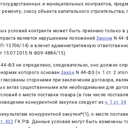
 государственных и муниципальных контрактов, пред
у ремонту, сносу объекта капитального строительства,
х условий контракта может быть признано только в 
нтракта является нарушением положений
Закона
N 44-Ф
7АП-13706/14) и влечет административную ответствен
т 15.07.2015 N Ф09-4884/15).
44-ФЗ не определено, следовательно, оно должно опр
 нормах которого основан
Закон
N 44-ФЗ (ч. 1 ст. 2 это
ласованы сторонами при заключении договора, являю
ых актах существенными или необходимыми для догов
словий о месте поставки товара (в том числе поставл
проведении конкурентной закупки следует из
ч. 1 ст. 34
езультатам конкурентной закупки*(1), о месте поставк
ст. 432
ГК РФ. Данные условия могут быть изменены то