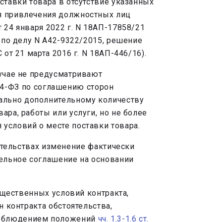
ставки товара в отсутствие указанных
ля привлечения должностных лиц
 24 января 2022 г. N 18АП-17858/21
6 по делу N А42-9322/2015, решение
от 21 марта 2016 г. N 18АП-446/16).
учае не предусматривают
44-ФЗ по соглашению сторон
ально дополнительному количеству
ара, работы или услуги, но не более
условий о месте поставки товара.
тельствах изменение фактически
ельное соглашение на основании
щественных условий контракта,
н контракта обстоятельства,
 соблюдением положений
чч. 1.3-1.6 ст.