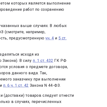
метом которых является выполнение
 проведение работ по сохранению
указанных выше случаях. В любых
З (смотрите, например,
ность, предусмотренную
чч. 4
и
5 ст.
еделяться исходя из
го Закона). В силу
п. 1 ст. 432
ГК РФ
тся условия о предмете договора,
оров данного вида. Так,
яемого заказчику при выполнении
и
п. 6 ч. 1 ст. 42
Закона N 44-ФЗ.
и (доставки) товаров следует отнести
лько в случаях, перечисленных