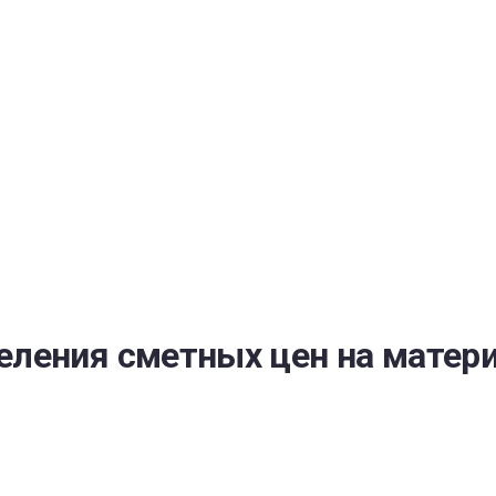
РАТОЙ ДОВЕРИЯ
И” N 273-ФЗ
СИСТЕМЕ В СФЕРЕ ЗАКУПОК ТОВАРОВ, РАБОТ, УСЛУГ ДЛЯ 
УЖД” ОТ 05.04.2013 N 44-ФЗ
ления сметных цен на матери