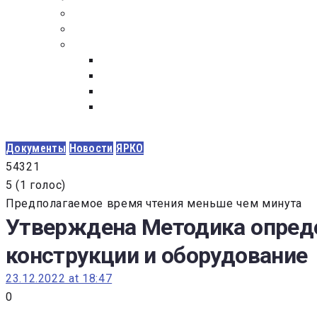
ПОСТАВЩИКАМ
ОБСУЖДЕНИЕ
ДОКУМЕНТЫ
РЕЕСТР ЛИЦ УВОЛЕННЫХ В СВЯЗИ С УТ
ЗАКОН “О ПРОТИВОДЕЙСТВИИ КОРРУПЦИ
ЗАКОН О ЗАКУПКАХ N 223-ФЗ
ФЕДЕРАЛЬНЫЙ ЗАКОН “О КОНТРАКТНОЙ 
ГОСУДАРСТВЕННЫХ И МУНИЦИПАЛЬНЫХ Н
Документы
Новости
ЯРКО
5
4
3
2
1
5
(
1 голос
)
Предполагаемое время чтения меньше чем минута
Утверждена Методика опреде
конструкции и оборудование
23.12.2022 at 18:47
0