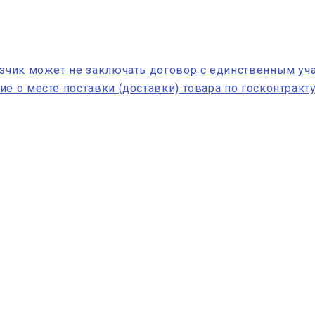
азчик может не заключать договор с единственным уч
е о месте поставки (доставки) товара по госконтракт