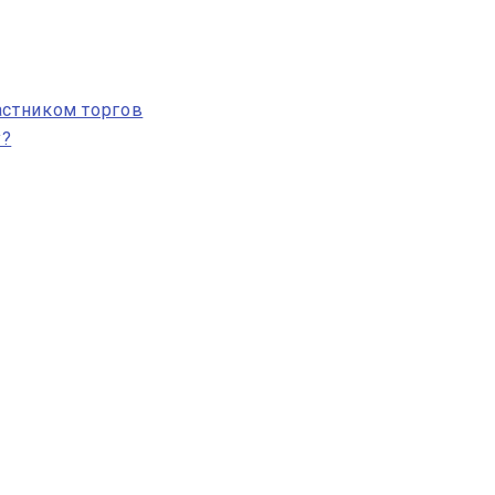
астником торгов
у?