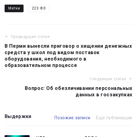
Метки
223 ФЗ
Предыдущая статья
Навигация
В Перми вынесли приговор о хищении денежных
по
средств у школ под видом поставок
записям
оборудования, необходимого в
образовательном процессе
Следующая статья
Вопрос: Об обезличивании персональных
данных в госзакупках
Выдержки
Похожие записи
Ещё публикации