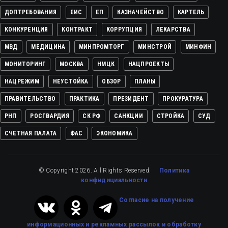
ДОПТРЕБОВАНИЯ
ЕИС
ЕП
КАЗНАЧЕЙСТВО
КАРТЕЛЬ
КОНКУРЕНЦИЯ
КОНТРАКТ
КОРРУПЦИЯ
ЛЕКАРСТВА
МВД
МЕДИЦИНА
МИНПРОМТОРГ
МИНСТРОЙ
МИНФИН
МОНИТОРИНГ
МОСКВА
НМЦК
НАЦПРОЕКТЫ
НАЦРЕЖИМ
НЕУСТОЙКА
ОБЗОР
ПЛАНЫ
ПРАВИТЕЛЬСТВО
ПРАКТИКА
ПРЕЗИДЕНТ
ПРОКУРАТУРА
РНП
РОСГВАРДИЯ
СК РФ
САНКЦИИ
СТРОЙКА
СУД
СЧЕТНАЯ ПАЛАТА
ФАС
ЭКОНОМИКА
© Copyright 2026. All Rights Reserved.
Политика
конфидициальности
Cогласие на получение
информационных и рекламных рассылок
и обработку