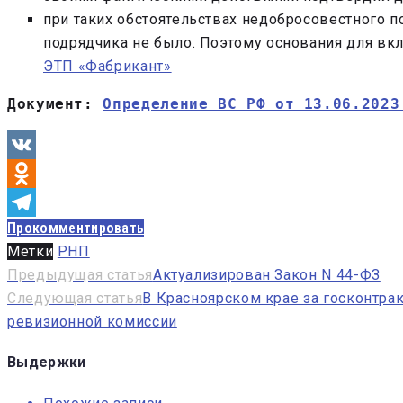
при таких обстоятельствах недобросовестного п
подрядчика не было. Поэтому основания для вк
ЭТП «Фабрикант»
Документ: 
Определение ВС РФ от 13.06.2023
VK
Odnoklassniki
Прокомментировать
Telegram
Метки
РНП
Навигация
Предыдущая статья
Актуализирован Закон N 44-ФЗ
Следующая статья
В Красноярском крае за госконтр
по
ревизионной комиссии
записям
Выдержки