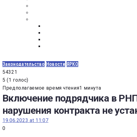
ПОСТАВЩИКАМ
ОБСУЖДЕНИЕ
ДОКУМЕНТЫ
РЕЕСТР ЛИЦ УВОЛЕННЫХ В СВЯЗИ С УТ
ЗАКОН “О ПРОТИВОДЕЙСТВИИ КОРРУПЦИ
ЗАКОН О ЗАКУПКАХ N 223-ФЗ
ФЕДЕРАЛЬНЫЙ ЗАКОН “О КОНТРАКТНОЙ 
ГОСУДАРСТВЕННЫХ И МУНИЦИПАЛЬНЫХ Н
Законодательство
Новости
ЯРКО
5
4
3
2
1
5
(
1 голос
)
Предполагаемое время чтения1 минута
Включение подрядчика в РНП 
нарушения контракта не уста
19.06.2023 at 11:07
0