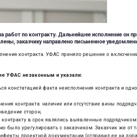
а работ по контракту. Дальнейшее исполнение он п
лены, заказчику направлено письменное уведомлени
олнения контракта. УФАС приняло решение о включен
е УФАС незаконным и указали:
я констатацией факта неисполнения контракта и одно
нения контракта: наличие или отсутствие вины подрядч
оведение сторон;
 контракту в срок являлись выявленные подрядчиком 
о было урегулировать с заказчиком. Заказчик же от т
фекты проектной документации (отправил ее на дора