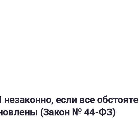
РАТОЙ ДОВЕРИЯ
И” N 273-ФЗ
СИСТЕМЕ В СФЕРЕ ЗАКУПОК ТОВАРОВ, РАБОТ, УСЛУГ ДЛЯ 
УЖД” ОТ 05.04.2013 N 44-ФЗ
незаконно, если все обстоят
новлены (Закон № 44-ФЗ)