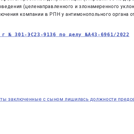
оведения (целенаправленного и злонамеренного уклон
лючения компании в РПН у антимонопольного органа о
 г № 301-ЭС23-9136 по делу №А43-6961/2022
акты заключенные с сыном лишилась должности предсе