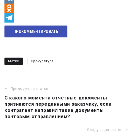
VK
Odnoklassniki
Telegram
ПРОКОММЕНТИРОВАТЬ
Метки
Прокуратура
Предыдущая статья
Навигация
С какого момента отчетные документы
по
признаются переданными заказчику, если
записям
контрагент направил такие документы
почтовым отправлением?
Следующая статья