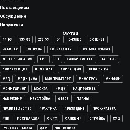
Поставщикам
Обсуждение
Нарушения
Метки
44 ФЗ
135 ФЗ
223 ФЗ
БГ
БИЗНЕС
БЮДЖЕТ
ВЕБИНАР
ГОСДУМА
ГОСЗАКУПКИ
ГОСОБОРОНЗАКАЗ
ДОПТРЕБОВАНИЯ
ЕИС
ЕП
КАЗНАЧЕЙСТВО
КАРТЕЛЬ
КОНКУРЕНЦИЯ
КОНТРАКТ
КОРРУПЦИЯ
ЛЕКАРСТВА
МВД
МЕДИЦИНА
МИНПРОМТОРГ
МИНСТРОЙ
МИНФИН
МОНИТОРИНГ
МОСКВА
НМЦК
НАЦПРОЕКТЫ
НАЦРЕЖИМ
НЕУСТОЙКА
ОБЗОР
ПЛАНЫ
ПРАВИТЕЛЬСТВО
ПРАКТИКА
ПРЕЗИДЕНТ
ПРОКУРАТУРА
РНП
РОСГВАРДИЯ
СК РФ
САНКЦИИ
СТРОЙКА
СУД
СЧЕТНАЯ ПАЛАТА
ФАС
ЭКОНОМИКА