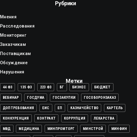
Рубрики
Мнения
Расследования
Мониторинг
Заказчикам
Поставщикам
Обсуждение
Нарушения
Метки
44 ФЗ
135 ФЗ
223 ФЗ
БГ
БИЗНЕС
БЮДЖЕТ
ВЕБИНАР
ГОСДУМА
ГОСЗАКУПКИ
ГОСОБОРОНЗАКАЗ
ДОПТРЕБОВАНИЯ
ЕИС
ЕП
КАЗНАЧЕЙСТВО
КАРТЕЛЬ
КОНКУРЕНЦИЯ
КОНТРАКТ
КОРРУПЦИЯ
ЛЕКАРСТВА
МВД
МЕДИЦИНА
МИНПРОМТОРГ
МИНСТРОЙ
МИНФИН