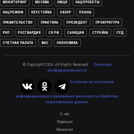
МОНИТОРИНГ
МОСКВА
НМЦК
НАЦПРОЕКТЫ
НАЦРЕЖИМ
НЕУСТОЙКА
ОБЗОР
ПЛАНЫ
ПРАВИТЕЛЬСТВО
ПРАКТИКА
ПРЕЗИДЕНТ
ПРОКУРАТУРА
РНП
РОСГВАРДИЯ
СК РФ
САНКЦИИ
СТРОЙКА
СУД
СЧЕТНАЯ ПАЛАТА
ФАС
ЭКОНОМИКА
© Copyright 2026. All Rights Reserved.
Политика
конфидициальности
Cогласие на получение
информационных и рекламных рассылок
и обработку
персональных данных
О нас
Редакция
Вакансии