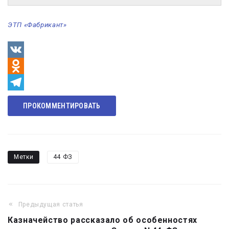
ЭТП «Фабрикант»
VK
Odnoklassniki
Telegram
ПРОКОММЕНТИРОВАТЬ
Метки
44 ФЗ
Предыдущая статья
Навигация
Казначейство рассказало об особенностях
по