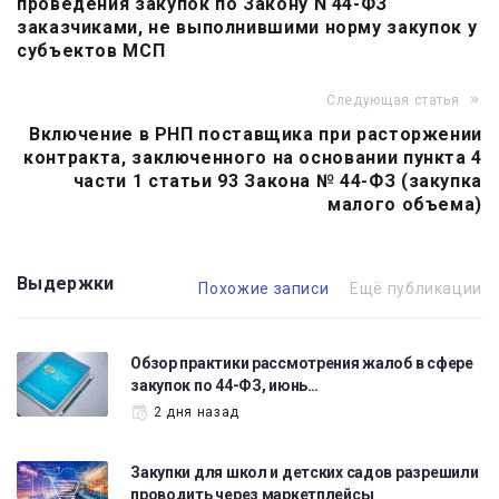
проведения закупок по Закону N 44-ФЗ
записям
заказчиками, не выполнившими норму закупок у
субъектов МСП
Следующая статья
Включение в РНП поставщика при расторжении
контракта, заключенного на основании пункта 4
части 1 статьи 93 Закона № 44-ФЗ (закупка
малого объема)
Выдержки
Похожие записи
Ещё публикации
Обзор практики рассмотрения жалоб в сфере
закупок по 44-ФЗ, июнь…
2 дня назад
Закупки для школ и детских садов разрешили
проводить через маркетплейсы