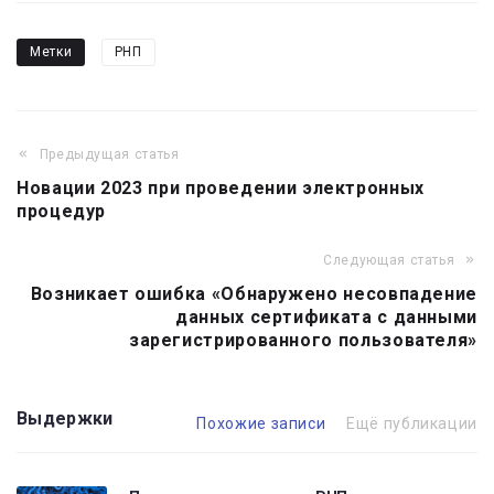
Метки
РНП
Предыдущая статья
Навигация
Новации 2023 при проведении электронных
по
процедур
записям
Следующая статья
Возникает ошибка «Обнаружено несовпадение
данных сертификата с данными
зарегистрированного пользователя»
Выдержки
Похожие записи
Ещё публикации