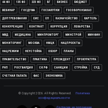
44 ФЗ
135 ФЗ
223 ФЗ
БГ
БИЗНЕС
БЮДЖЕТ
ВЕБИНАР
ГОСДУМА
ГОСЗАКУПКИ
ГОСОБОРОНЗАКАЗ
ДОПТРЕБОВАНИЯ
ЕИС
ЕП
КАЗНАЧЕЙСТВО
КАРТЕЛЬ
КОНКУРЕНЦИЯ
КОНТРАКТ
КОРРУПЦИЯ
ЛЕКАРСТВА
МВД
МЕДИЦИНА
МИНПРОМТОРГ
МИНСТРОЙ
МИНФИН
МОНИТОРИНГ
МОСКВА
НМЦК
НАЦПРОЕКТЫ
НАЦРЕЖИМ
НЕУСТОЙКА
ОБЗОР
ПЛАНЫ
ПРАВИТЕЛЬСТВО
ПРАКТИКА
ПРЕЗИДЕНТ
ПРОКУРАТУРА
РНП
РОСГВАРДИЯ
СК РФ
САНКЦИИ
СТРОЙКА
СУД
СЧЕТНАЯ ПАЛАТА
ФАС
ЭКОНОМИКА
© Copyright 2026. All Rights Reserved.
Политика
конфидициальности
Cогласие на получение