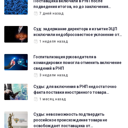
Поставщика включили в РНП после
подведения итогов, но до заключения…
7 дней назад
Суд: задержание директора и изъятие ЭЦП
исключили недобросовестное уклонение от…
1 неделя назад
Госпитализация руководителя в
командировке помогла отменить включение
сведений в РНП
3 недели назад
Суды: для включения в РНП недостаточно
факта поставки иностранного товара…
1 месяц назад
Суды: невозможность подтвердить
российское происхождение товара не
освобождает поставщика от…