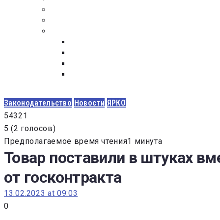
ПОСТАВЩИКАМ
ОБСУЖДЕНИЕ
ДОКУМЕНТЫ
РЕЕСТР ЛИЦ УВОЛЕННЫХ В СВЯЗИ С УТ
ЗАКОН “О ПРОТИВОДЕЙСТВИИ КОРРУПЦИ
ЗАКОН О ЗАКУПКАХ N 223-ФЗ
ФЕДЕРАЛЬНЫЙ ЗАКОН “О КОНТРАКТНОЙ 
ГОСУДАРСТВЕННЫХ И МУНИЦИПАЛЬНЫХ Н
Законодательство
Новости
ЯРКО
5
4
3
2
1
5
(
2 голосов
)
Предполагаемое время чтения1 минута
Товар поставили в штуках вм
от госконтракта
13.02.2023 at 09:03
0