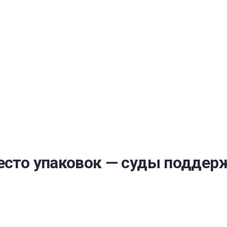
РАТОЙ ДОВЕРИЯ
И” N 273-ФЗ
СИСТЕМЕ В СФЕРЕ ЗАКУПОК ТОВАРОВ, РАБОТ, УСЛУГ ДЛЯ 
УЖД” ОТ 05.04.2013 N 44-ФЗ
есто упаковок — суды поддер