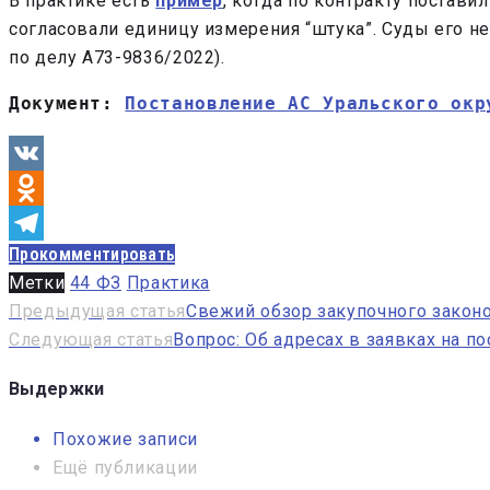
В практике есть
пример
, когда по контракту постав
согласовали единицу измерения “штука”. Суды его н
по делу А73-9836/2022).
Документ: 
Постановление АС Уральского окр
VK
Odnoklassniki
Прокомментировать
Telegram
Метки
44 ФЗ
Практика
Навигация
Предыдущая статья
Свежий обзор закупочного законод
Следующая статья
Вопрос: Об адресах в заявках на по
по
записям
Выдержки
Похожие записи
Ещё публикации