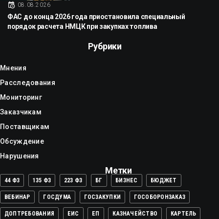
08.08.2026
ФАС до конца 2026 года приостановила специальный
порядок расчета НМЦК при закупках топлива
Рубрики
Мнения
Расследования
Мониторинг
Заказчикам
Поставщикам
Обсуждение
Нарушения
Метки
44 ФЗ
135 ФЗ
223 ФЗ
БГ
БИЗНЕС
БЮДЖЕТ
ВЕБИНАР
ГОСДУМА
ГОСЗАКУПКИ
ГОСОБОРОНЗАКАЗ
ДОПТРЕБОВАНИЯ
ЕИС
ЕП
КАЗНАЧЕЙСТВО
КАРТЕЛЬ