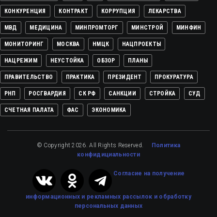
КОНКУРЕНЦИЯ
КОНТРАКТ
КОРРУПЦИЯ
ЛЕКАРСТВА
МВД
МЕДИЦИНА
МИНПРОМТОРГ
МИНСТРОЙ
МИНФИН
МОНИТОРИНГ
МОСКВА
НМЦК
НАЦПРОЕКТЫ
НАЦРЕЖИМ
НЕУСТОЙКА
ОБЗОР
ПЛАНЫ
ПРАВИТЕЛЬСТВО
ПРАКТИКА
ПРЕЗИДЕНТ
ПРОКУРАТУРА
РНП
РОСГВАРДИЯ
СК РФ
САНКЦИИ
СТРОЙКА
СУД
СЧЕТНАЯ ПАЛАТА
ФАС
ЭКОНОМИКА
© Copyright 2026. All Rights Reserved.
Политика
конфидициальности
Cогласие на получение
информационных и рекламных рассылок
и обработку
персональных данных