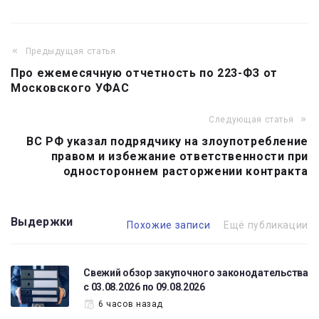
Предыдущая статья
Навигация
Про ежемесячную отчетность по 223-ФЗ от
по
Московского УФАС
записям
Следующая статья
ВС РФ указал подрядчику на злоупотребление
правом и избежание ответственности при
одностороннем расторжении контракта
Выдержки
Похожие записи
Ещё публикации
Свежий обзор закупочного законодательства
с 03.08.2026 по 09.08.2026
6 часов назад