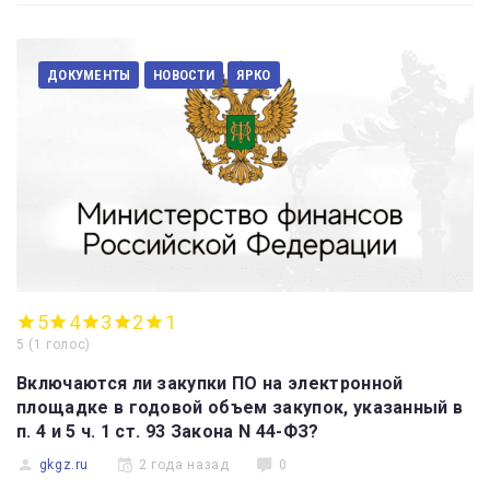
ДОКУМЕНТЫ
НОВОСТИ
ЯРКО
5
4
3
2
1
5
(
1 голос
)
Включаются ли закупки ПО на электронной
площадке в годовой объем закупок, указанный в
п. 4 и 5 ч. 1 ст. 93 Закона N 44-ФЗ?
gkgz.ru
2 года назад
0