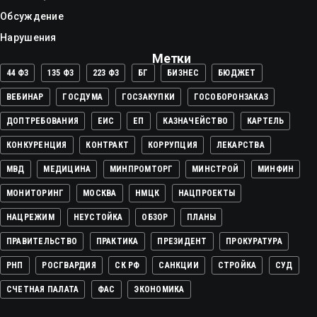
Обсуждение
Нарушения
Метки
44 ФЗ
135 ФЗ
223 ФЗ
БГ
БИЗНЕС
БЮДЖЕТ
ВЕБИНАР
ГОСДУМА
ГОСЗАКУПКИ
ГОСОБОРОНЗАКАЗ
ДОПТРЕБОВАНИЯ
ЕИС
ЕП
КАЗНАЧЕЙСТВО
КАРТЕЛЬ
КОНКУРЕНЦИЯ
КОНТРАКТ
КОРРУПЦИЯ
ЛЕКАРСТВА
МВД
МЕДИЦИНА
МИНПРОМТОРГ
МИНСТРОЙ
МИНФИН
МОНИТОРИНГ
МОСКВА
НМЦК
НАЦПРОЕКТЫ
НАЦРЕЖИМ
НЕУСТОЙКА
ОБЗОР
ПЛАНЫ
ПРАВИТЕЛЬСТВО
ПРАКТИКА
ПРЕЗИДЕНТ
ПРОКУРАТУРА
РНП
РОСГВАРДИЯ
СК РФ
САНКЦИИ
СТРОЙКА
СУД
СЧЕТНАЯ ПАЛАТА
ФАС
ЭКОНОМИКА