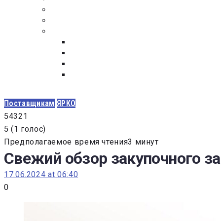
ПОСТАВЩИКАМ
ОБСУЖДЕНИЕ
ДОКУМЕНТЫ
РЕЕСТР ЛИЦ УВОЛЕННЫХ В СВЯЗИ С УТ
ЗАКОН “О ПРОТИВОДЕЙСТВИИ КОРРУПЦИ
ЗАКОН О ЗАКУПКАХ N 223-ФЗ
ФЕДЕРАЛЬНЫЙ ЗАКОН “О КОНТРАКТНОЙ 
ГОСУДАРСТВЕННЫХ И МУНИЦИПАЛЬНЫХ Н
Поставщикам
ЯРКО
5
4
3
2
1
5
(
1 голос
)
Предполагаемое время чтения3 минут
Свежий обзор закупочного зак
17.06.2024 at 06:40
0