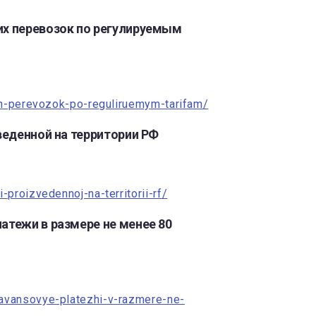
их перевозок по регулируемым
kih-perevozok-po-reguliruemym-tarifam/
веденной на территории РФ
proizvedennoj-na-territorii-rf/
атежи в размере не менее 80
-avansovye-platezhi-v-razmere-ne-