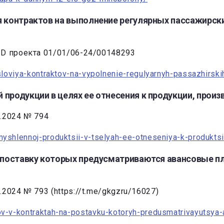
я контрактов на выполнение регулярных пассажирск
ID проекта 01/01/06-24/00148293
usloviya-kontraktov-na-vypolnenie-regulyarnyh-passazhirs
продукции в целях ее отнесения к продукции, произ
.2024 № 794
shlennoj-produktsii-v-tselyah-ee-otneseniya-k-produktsii-
а поставку которых предусматриваются авансовые пл
024 № 793 (https://t.me/gkgzru/16027)
ov-v-kontraktah-na-postavku-kotoryh-predusmatrivayutsya