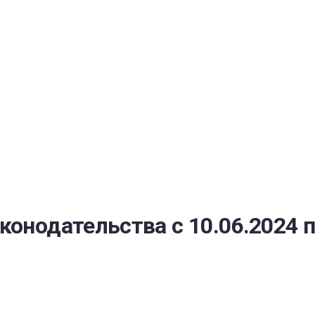
РАТОЙ ДОВЕРИЯ
И” N 273-ФЗ
СИСТЕМЕ В СФЕРЕ ЗАКУПОК ТОВАРОВ, РАБОТ, УСЛУГ ДЛЯ 
УЖД” ОТ 05.04.2013 N 44-ФЗ
онодательства с 10.06.2024 п