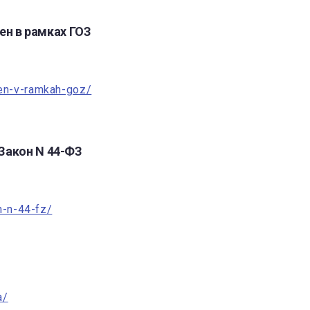
н в рамках ГОЗ
sen-v-ramkah-goz/
Закон N 44-ФЗ
n-n-44-fz/
a/