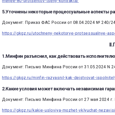
menee-80-protsentov-tseny-kontrakta/
5.Уточнены некоторые процессуальные аспекты ра
Документ: Приказ ФАС России от 08.04.2024 № 240/24 
https://gkgz.ru/utochneny-nekotorye-protsessualnye-asp
I
1.Минфин разъяснил, как действовать исполнителю
Документ: Письмо Минфина России от 31.05.2024 N 2
https://gkgz.ru/minfin-razyasnil-kak-dejstvovat-ispolnit
2.Какие условия может включать независимая гар
Документ: Письмо Минфина России от 27 мая 2024 г.
https://gkgz.ru/kakie-usloviya-mozhet-vklyuchat-nezavi