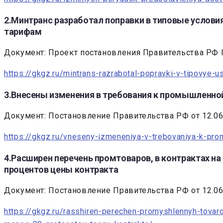
2.Минтранс разработал поправки в типовые услови
тарифам
Документ: Проект постановления Правительства РФ 
https://gkgz.ru/mintrans-razrabotal-popravki-v-tipovye-
3.Внесены изменения в требования к промышленной 
Документ: Постановление Правительства РФ от 12.06
https://gkgz.ru/vneseny-izmeneniya-v-trebovaniya-k-promy
4.Расширен перечень промтоваров, в контрактах н
процентов цены контракта
Документ: Постановление Правительства РФ от 12.06.2
https://gkgz.ru/rasshiren-perechen-promyshlennyh-tovar