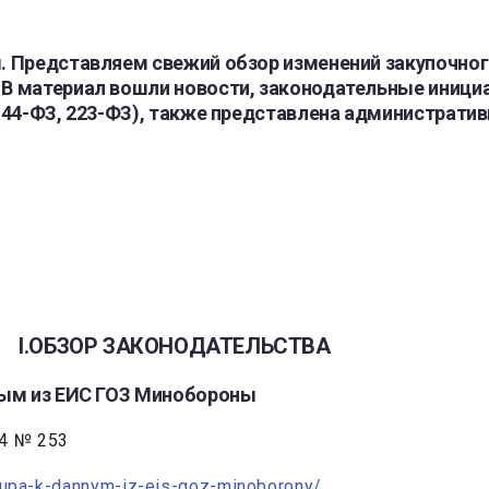
 Представляем свежий обзор изменений закупочног
 материал вошли новости, законодательные инициат
(44-ФЗ, 223-ФЗ), также представлена административ
I.ОБЗОР ЗАКОНОДАТЕЛЬСТВА
ным из ЕИС ГОЗ Минобороны
4 № 253
tupa-k-dannym-iz-eis-goz-minoborony/