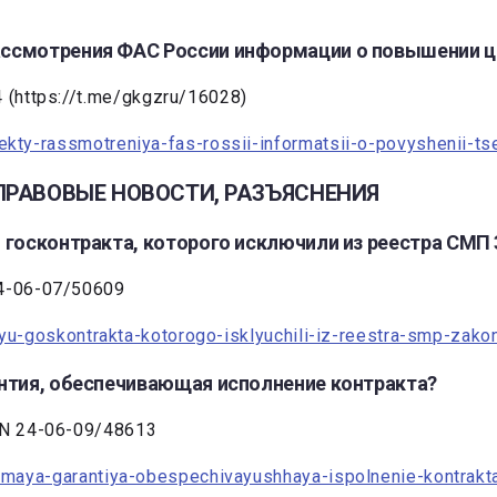
ссмотрения ФАС России информации о повышении це
(https://t.me/gkgzru/16028)
ekty-rassmotreniya-fas-rossii-informatsii-o-povyshenii-t
I.ПРАВОВЫЕ НОВОСТИ, РАЗЪЯСНЕНИЯ
 госконтракта, которого исключили из реестра СМП 
4-06-07/50609
elyu-goskontrakta-kotorogo-isklyuchili-iz-reestra-smp-zako
антия, обеспечивающая исполнение контракта?
 N 24-06-09/48613
simaya-garantiya-obespechivayushhaya-ispolnenie-kontrakt