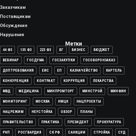
Заказчикам
Поставщикам
Обсуждение
Нарушения
Метки
44 ФЗ
135 ФЗ
223 ФЗ
БГ
БИЗНЕС
БЮДЖЕТ
ВЕБИНАР
ГОСДУМА
ГОСЗАКУПКИ
ГОСОБОРОНЗАКАЗ
ДОПТРЕБОВАНИЯ
ЕИС
ЕП
КАЗНАЧЕЙСТВО
КАРТЕЛЬ
КОНКУРЕНЦИЯ
КОНТРАКТ
КОРРУПЦИЯ
ЛЕКАРСТВА
МВД
МЕДИЦИНА
МИНПРОМТОРГ
МИНСТРОЙ
МИНФИН
МОНИТОРИНГ
МОСКВА
НМЦК
НАЦПРОЕКТЫ
НАЦРЕЖИМ
НЕУСТОЙКА
ОБЗОР
ПЛАНЫ
ПРАВИТЕЛЬСТВО
ПРАКТИКА
ПРЕЗИДЕНТ
ПРОКУРАТУРА
РНП
РОСГВАРДИЯ
СК РФ
САНКЦИИ
СТРОЙКА
СУД