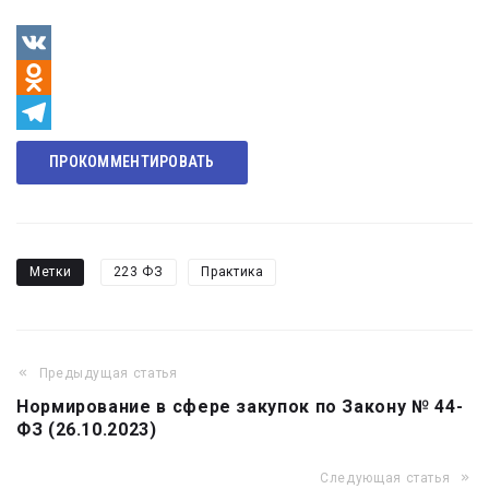
VK
Odnoklassniki
Telegram
ПРОКОММЕНТИРОВАТЬ
Метки
223 ФЗ
Практика
Предыдущая статья
Навигация
Нормирование в сфере закупок по Закону № 44-
по
ФЗ (26.10.2023)
записям
Следующая статья