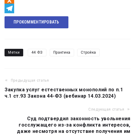
Odnoklassniki
Telegram
ПРОКОММЕНТИРОВАТЬ
Метки
44 ФЗ
Практика
Стройка
Предыдущая статья
Навигация
Закупка услуг естественных монополий по п.1
по
ч.1 ст.93 Закона 44-ФЗ (вебинар 14.03.2024)
записям
Следующая статья
Суд подтвердил законность увольнения
госслужащего из-за конфликта интересов,
даже несмотря на отсутствие получения им