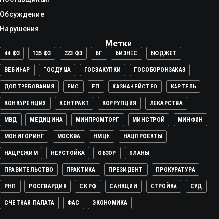
Обсуждение
Нарушения
Метки
44 ФЗ
135 ФЗ
223 ФЗ
БГ
БИЗНЕС
БЮДЖЕТ
ВЕБИНАР
ГОСДУМА
ГОСЗАКУПКИ
ГОСОБОРОНЗАКАЗ
ДОПТРЕБОВАНИЯ
ЕИС
ЕП
КАЗНАЧЕЙСТВО
КАРТЕЛЬ
КОНКУРЕНЦИЯ
КОНТРАКТ
КОРРУПЦИЯ
ЛЕКАРСТВА
МВД
МЕДИЦИНА
МИНПРОМТОРГ
МИНСТРОЙ
МИНФИН
МОНИТОРИНГ
МОСКВА
НМЦК
НАЦПРОЕКТЫ
НАЦРЕЖИМ
НЕУСТОЙКА
ОБЗОР
ПЛАНЫ
ПРАВИТЕЛЬСТВО
ПРАКТИКА
ПРЕЗИДЕНТ
ПРОКУРАТУРА
РНП
РОСГВАРДИЯ
СК РФ
САНКЦИИ
СТРОЙКА
СУД
СЧЕТНАЯ ПАЛАТА
ФАС
ЭКОНОМИКА