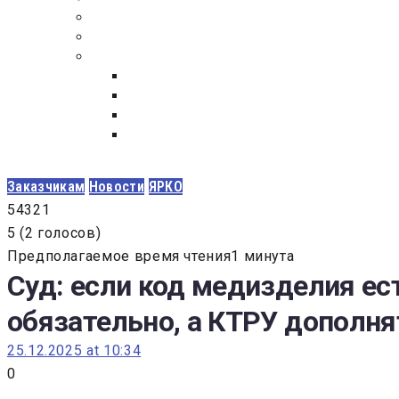
ПОСТАВЩИКАМ
ОБСУЖДЕНИЕ
ДОКУМЕНТЫ
РЕЕСТР ЛИЦ УВОЛЕННЫХ В СВЯЗИ С УТ
ЗАКОН “О ПРОТИВОДЕЙСТВИИ КОРРУПЦИ
ЗАКОН О ЗАКУПКАХ N 223-ФЗ
ФЕДЕРАЛЬНЫЙ ЗАКОН “О КОНТРАКТНОЙ 
ГОСУДАРСТВЕННЫХ И МУНИЦИПАЛЬНЫХ Н
Заказчикам
Новости
ЯРКО
5
4
3
2
1
5
(
2 голосов
)
Предполагаемое время чтения1 минута
Суд: если код медизделия ес
обязательно, а КТРУ дополня
25.12.2025 at 10:34
0