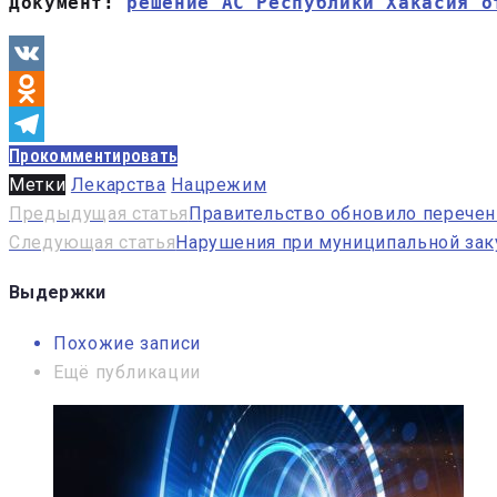
Документ: 
решение АС Республики Хакасия о
VK
Odnoklassniki
Прокомментировать
Telegram
Метки
Лекарства
Нацрежим
Навигация
Предыдущая статья
Правительство обновило перече
Следующая статья
Нарушения при муниципальной закуп
по
записям
Выдержки
Похожие записи
Ещё публикации