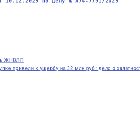
т 10.12.2025 по делу № А74-7791/2025
нь ЖНВЛП
ке привели к ущербу на 32 млн руб.: дело о халатнос