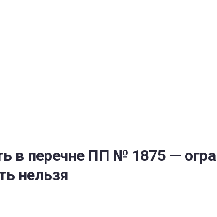
РАТОЙ ДОВЕРИЯ
И” N 273-ФЗ
СИСТЕМЕ В СФЕРЕ ЗАКУПОК ТОВАРОВ, РАБОТ, УСЛУГ ДЛЯ 
УЖД” ОТ 05.04.2013 N 44-ФЗ
ть в перечне ПП № 1875 — огр
ть нельзя