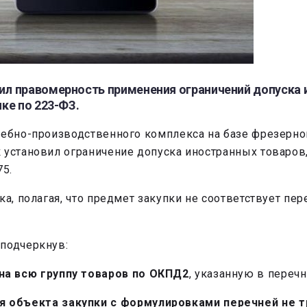
л правомерность применения ограничений допуска 
ке по 223-ФЗ.
чебно-производственного комплекса на базе фрезерног
к установил ограничение допуска иностранных товаро
5.
ка, полагая, что предмет закупки не соответствует пе
 подчеркнув:
на всю группу товаров по ОКПД2
, указанную в переч
я объекта закупки с формулировками перечней не т