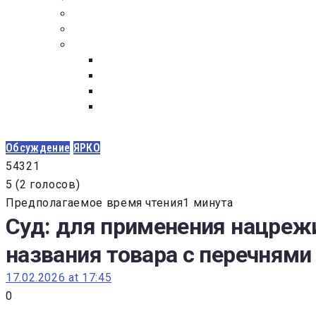
ПОСТАВЩИКАМ
ОБСУЖДЕНИЕ
ДОКУМЕНТЫ
РЕЕСТР ЛИЦ УВОЛЕННЫХ В СВЯЗИ С УТ
ЗАКОН “О ПРОТИВОДЕЙСТВИИ КОРРУПЦИ
ЗАКОН О ЗАКУПКАХ N 223-ФЗ
ФЕДЕРАЛЬНЫЙ ЗАКОН “О КОНТРАКТНОЙ 
ГОСУДАРСТВЕННЫХ И МУНИЦИПАЛЬНЫХ Н
Обсуждение
ЯРКО
5
4
3
2
1
5
(
2 голосов
)
Предполагаемое время чтения1 минута
Суд: для применения нацреж
названия товара с перечнями
17.02.2026 at 17:45
0