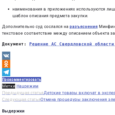
наименования в приложениях используются лишь
шаблон описания предмета закупки.
Дополнительно суд сослался на
разъяснения
Минфин
текстовое соответствие между описанием объекта за
Документ: 
Решение АС Свердловской области
VK
Odnoklassniki
Прокомментировать
Telegram
Метки
Нацрежим
Навигация
Предыдущая статья
Детские товары включат в экспе
Следующая статья
Отмена процедуры заключения эле
по
записям
Выдержки