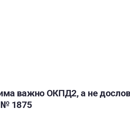
РАТОЙ ДОВЕРИЯ
И” N 273-ФЗ
СИСТЕМЕ В СФЕРЕ ЗАКУПОК ТОВАРОВ, РАБОТ, УСЛУГ ДЛЯ 
УЖД” ОТ 05.04.2013 N 44-ФЗ
има важно ОКПД2, а не досло
 № 1875