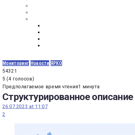
ПОСТАВЩИКАМ
ОБСУЖДЕНИЕ
ДОКУМЕНТЫ
РЕЕСТР ЛИЦ УВОЛЕННЫХ В СВЯЗИ С УТ
ЗАКОН “О ПРОТИВОДЕЙСТВИИ КОРРУПЦИ
ЗАКОН О ЗАКУПКАХ N 223-ФЗ
ФЕДЕРАЛЬНЫЙ ЗАКОН “О КОНТРАКТНОЙ 
ГОСУДАРСТВЕННЫХ И МУНИЦИПАЛЬНЫХ Н
Мониторинг
Новости
ЯРКО
5
4
3
2
1
5
(
4 голосов
)
Предполагаемое время чтения1 минута
Структурированное описание 
26.07.2023 at 11:07
2