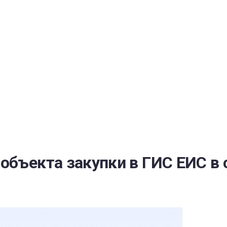
РАТОЙ ДОВЕРИЯ
И” N 273-ФЗ
СИСТЕМЕ В СФЕРЕ ЗАКУПОК ТОВАРОВ, РАБОТ, УСЛУГ ДЛЯ 
УЖД” ОТ 05.04.2013 N 44-ФЗ
объекта закупки в ГИС ЕИС в 