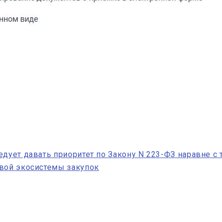
едует давать приоритет по Закону N 223-ФЗ наравне с
овой экосистемы закупок