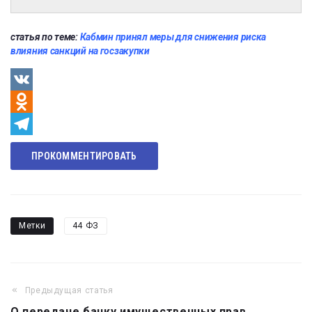
статья по теме:
Кабмин принял меры для снижения риска
влияния санкций на госзакупки
VK
Odnoklassniki
Telegram
ПРОКОММЕНТИРОВАТЬ
Метки
44 ФЗ
Предыдущая статья
Навигация
О передаче банку имущественных прав,