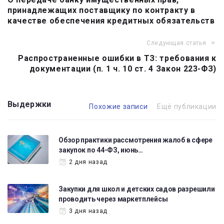
по
принадлежащих поставщику по контракту в
записям
качестве обеспечения кредитных обязательств
Следующая статья
Распространенные ошибки в ТЗ: требования к
документации (п. 1 ч. 10 ст. 4 Закон 223-ФЗ)
Выдержки
Похожие записи
Ещё публикации
Обзор практики рассмотрения жалоб в сфере
закупок по 44-ФЗ, июнь…
2 дня назад
Закупки для школ и детских садов разрешили
проводить через маркетплейсы
3 дня назад