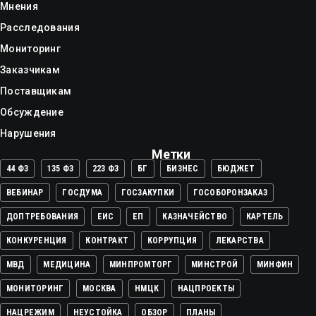
Мнения
Расследования
Мониторинг
Заказчикам
Поставщикам
Обсуждение
Нарушения
Метки
44 ФЗ
135 ФЗ
223 ФЗ
БГ
БИЗНЕС
БЮДЖЕТ
ВЕБИНАР
ГОСДУМА
ГОСЗАКУПКИ
ГОСОБОРОНЗАКАЗ
ДОПТРЕБОВАНИЯ
ЕИС
ЕП
КАЗНАЧЕЙСТВО
КАРТЕЛЬ
КОНКУРЕНЦИЯ
КОНТРАКТ
КОРРУПЦИЯ
ЛЕКАРСТВА
МВД
МЕДИЦИНА
МИНПРОМТОРГ
МИНСТРОЙ
МИНФИН
МОНИТОРИНГ
МОСКВА
НМЦК
НАЦПРОЕКТЫ
НАЦРЕЖИМ
НЕУСТОЙКА
ОБЗОР
ПЛАНЫ