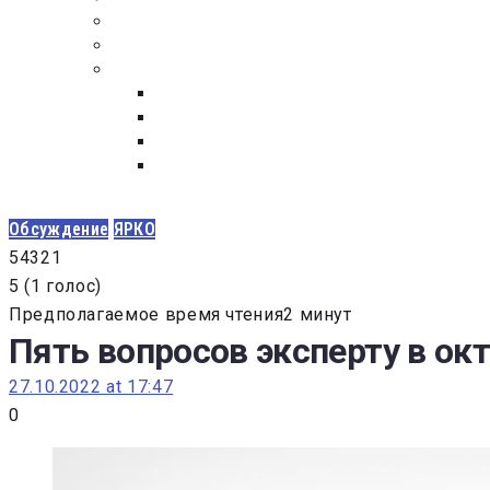
ПОСТАВЩИКАМ
ОБСУЖДЕНИЕ
ДОКУМЕНТЫ
РЕЕСТР ЛИЦ УВОЛЕННЫХ В СВЯЗИ С УТ
ЗАКОН “О ПРОТИВОДЕЙСТВИИ КОРРУПЦИ
ЗАКОН О ЗАКУПКАХ N 223-ФЗ
ФЕДЕРАЛЬНЫЙ ЗАКОН “О КОНТРАКТНОЙ 
ГОСУДАРСТВЕННЫХ И МУНИЦИПАЛЬНЫХ Н
Обсуждение
ЯРКО
5
4
3
2
1
5
(
1 голос
)
Предполагаемое время чтения2 минут
Пять вопросов эксперту в ок
27.10.2022 at 17:47
0