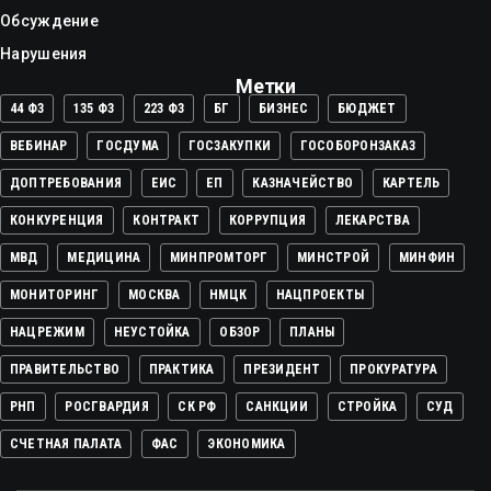
Обсуждение
Нарушения
Метки
44 ФЗ
135 ФЗ
223 ФЗ
БГ
БИЗНЕС
БЮДЖЕТ
ВЕБИНАР
ГОСДУМА
ГОСЗАКУПКИ
ГОСОБОРОНЗАКАЗ
ДОПТРЕБОВАНИЯ
ЕИС
ЕП
КАЗНАЧЕЙСТВО
КАРТЕЛЬ
КОНКУРЕНЦИЯ
КОНТРАКТ
КОРРУПЦИЯ
ЛЕКАРСТВА
МВД
МЕДИЦИНА
МИНПРОМТОРГ
МИНСТРОЙ
МИНФИН
МОНИТОРИНГ
МОСКВА
НМЦК
НАЦПРОЕКТЫ
НАЦРЕЖИМ
НЕУСТОЙКА
ОБЗОР
ПЛАНЫ
ПРАВИТЕЛЬСТВО
ПРАКТИКА
ПРЕЗИДЕНТ
ПРОКУРАТУРА
РНП
РОСГВАРДИЯ
СК РФ
САНКЦИИ
СТРОЙКА
СУД
СЧЕТНАЯ ПАЛАТА
ФАС
ЭКОНОМИКА