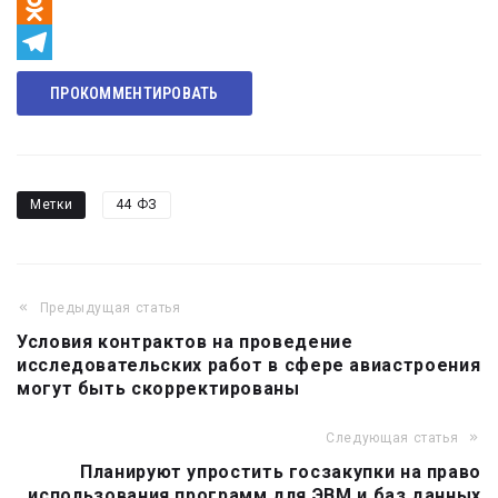
VK
Odnoklassniki
Telegram
ПРОКОММЕНТИРОВАТЬ
Метки
44 ФЗ
Предыдущая статья
Навигация
Условия контрактов на проведение
по
исследовательских работ в сфере авиастроения
записям
могут быть скорректированы
Следующая статья
Планируют упростить госзакупки на право
использования программ для ЭВМ и баз данных