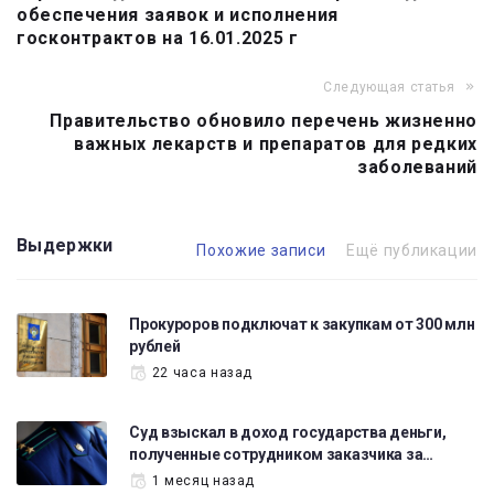
записям
обеспечения заявок и исполнения
госконтрактов на 16.01.2025 г
Следующая статья
Правительство обновило перечень жизненно
важных лекарств и препаратов для редких
заболеваний
Выдержки
Похожие записи
Ещё публикации
Прокуроров подключат к закупкам от 300 млн
рублей
22 часа назад
Суд взыскал в доход государства деньги,
полученные сотрудником заказчика за…
1 месяц назад