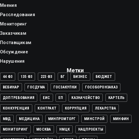
Мнения
Расследования
Мониторинг
Заказчикам
Поставщикам
Обсуждение
Нарушения
Метки
44 ФЗ
135 ФЗ
223 ФЗ
БГ
БИЗНЕС
БЮДЖЕТ
ВЕБИНАР
ГОСДУМА
ГОСЗАКУПКИ
ГОСОБОРОНЗАКАЗ
ДОПТРЕБОВАНИЯ
ЕИС
ЕП
КАЗНАЧЕЙСТВО
КАРТЕЛЬ
КОНКУРЕНЦИЯ
КОНТРАКТ
КОРРУПЦИЯ
ЛЕКАРСТВА
МВД
МЕДИЦИНА
МИНПРОМТОРГ
МИНСТРОЙ
МИНФИН
МОНИТОРИНГ
МОСКВА
НМЦК
НАЦПРОЕКТЫ