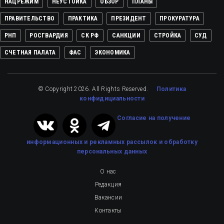
НАЦРЕЖИМ
НЕУСТОЙКА
ОБЗОР
ПЛАНЫ
ПРАВИТЕЛЬСТВО
ПРАКТИКА
ПРЕЗИДЕНТ
ПРОКУРАТУРА
РНП
РОСГВАРДИЯ
СК РФ
САНКЦИИ
СТРОЙКА
СУД
СЧЕТНАЯ ПАЛАТА
ФАС
ЭКОНОМИКА
© Copyright 2026. All Rights Reserved.
Политика
конфидициальности
Cогласие на получение
информационных и рекламных рассылок
и обработку
персональных данных
О нас
Редакция
Вакансии
Контакты