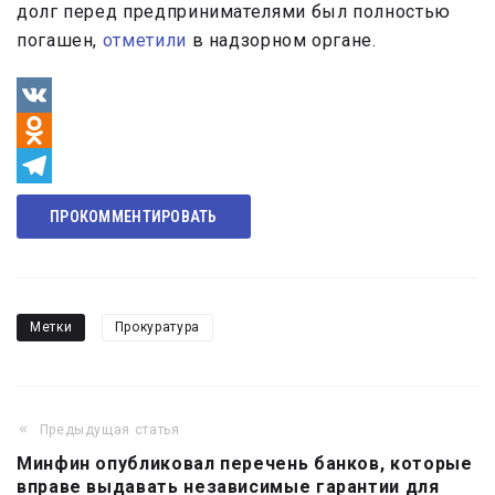
долг перед предпринимателями был полностью
погашен,
отметили
в надзорном органе.
VK
Odnoklassniki
Telegram
ПРОКОММЕНТИРОВАТЬ
Метки
Прокуратура
Предыдущая статья
Навигация
Минфин опубликовал перечень банков, которые
по
вправе выдавать независимые гарантии для