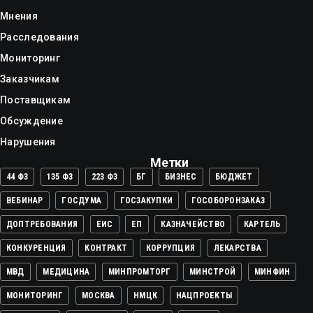
Мнения
Расследования
Мониторинг
Заказчикам
Поставщикам
Обсуждение
Нарушения
Метки
44 ФЗ
135 ФЗ
223 ФЗ
БГ
БИЗНЕС
БЮДЖЕТ
ВЕБИНАР
ГОСДУМА
ГОСЗАКУПКИ
ГОСОБОРОНЗАКАЗ
ДОПТРЕБОВАНИЯ
ЕИС
ЕП
КАЗНАЧЕЙСТВО
КАРТЕЛЬ
КОНКУРЕНЦИЯ
КОНТРАКТ
КОРРУПЦИЯ
ЛЕКАРСТВА
МВД
МЕДИЦИНА
МИНПРОМТОРГ
МИНСТРОЙ
МИНФИН
МОНИТОРИНГ
МОСКВА
НМЦК
НАЦПРОЕКТЫ