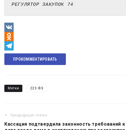
РЕГУЛЯТОР ЗАКУПОК 74
VK
Odnoklassniki
Telegram
ПРОКОММЕНТИРОВАТЬ
Метки
223 ФЗ
Предыдущая статья
Навигация
Кассация подтвердила законность требований к
по