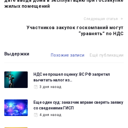
дате ввода дома в эксплуатацию при госзакупке
записям
жилых помещений
Следующая статья
Участников закупок госкомпаний могут
“уравнять” по НДС
Выдержки
Похожие записи
Ещё публикации
НДС не прошел оценку: ВС РФ запретил
вычитать налог из…
3 дня назад
Еще один суд: заказчик вправе сверять заявку
со сведениями ГИСП
4 дня назад