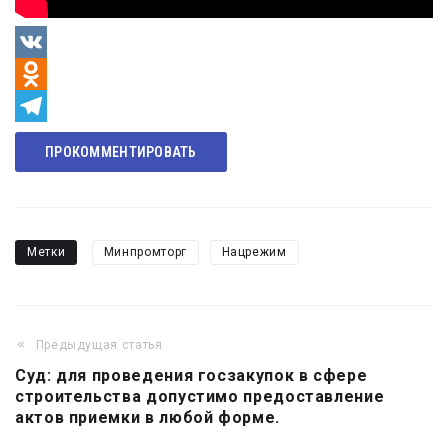
VK
Odnoklassniki
Telegram
ПРОКОММЕНТИРОВАТЬ
Метки
Минпромторг
Нацрежим
Предыдущая статья
Навигация
Суд: для проведения госзакупок в сфере
по
строительства допустимо предоставление
записям
актов приемки в любой форме.