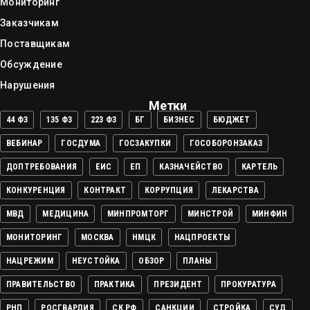
Мониторинг
Заказчикам
Поставщикам
Обсуждение
Нарушения
Метки
44 ФЗ
135 ФЗ
223 ФЗ
БГ
БИЗНЕС
БЮДЖЕТ
ВЕБИНАР
ГОСДУМА
ГОСЗАКУПКИ
ГОСОБОРОНЗАКАЗ
ДОПТРЕБОВАНИЯ
ЕИС
ЕП
КАЗНАЧЕЙСТВО
КАРТЕЛЬ
КОНКУРЕНЦИЯ
КОНТРАКТ
КОРРУПЦИЯ
ЛЕКАРСТВА
МВД
МЕДИЦИНА
МИНПРОМТОРГ
МИНСТРОЙ
МИНФИН
МОНИТОРИНГ
МОСКВА
НМЦК
НАЦПРОЕКТЫ
НАЦРЕЖИМ
НЕУСТОЙКА
ОБЗОР
ПЛАНЫ
ПРАВИТЕЛЬСТВО
ПРАКТИКА
ПРЕЗИДЕНТ
ПРОКУРАТУРА
РНП
РОСГВАРДИЯ
СК РФ
САНКЦИИ
СТРОЙКА
СУД