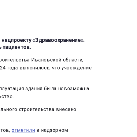
о нацпроекту «Здравоохранение».
 пациентов.
роительства Ивановской области,
024 года выяснилось, что учреждение
сплуатация здания была невозможна.
ьство.
тального строительства внесено
нтов,
отметили
в надзорном