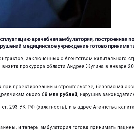
эксплуатацию врачебная амбулатория, построенная п
арушений медицинское учреждение готово принимать
онтрактов, заключенных с Агентством капитального ст
е визита прокурора области Андрея Жугина в январе 2
х при проектировании и строительстве, безопасная эк
дрядчикам около 6
8 млн рублей
, нарушив законодател
ст. 293 УК РФ (халатность), и в адрес Агентства капи
анены, и теперь амбулатория готова принимать пацие