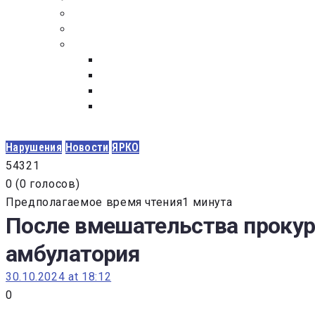
ПОСТАВЩИКАМ
ОБСУЖДЕНИЕ
ДОКУМЕНТЫ
РЕЕСТР ЛИЦ УВОЛЕННЫХ В СВЯЗИ С УТ
ЗАКОН “О ПРОТИВОДЕЙСТВИИ КОРРУПЦИ
ЗАКОН О ЗАКУПКАХ N 223-ФЗ
ФЕДЕРАЛЬНЫЙ ЗАКОН “О КОНТРАКТНОЙ 
ГОСУДАРСТВЕННЫХ И МУНИЦИПАЛЬНЫХ Н
Нарушения
Новости
ЯРКО
5
4
3
2
1
0
(
0 голосов
)
Предполагаемое время чтения1 минута
После вмешательства прокур
амбулатория
30.10.2024 at 18:12
0