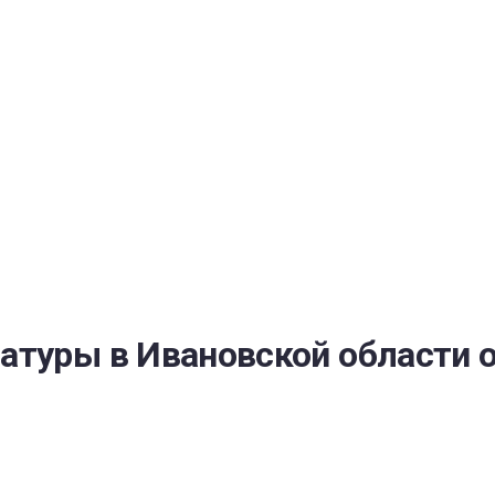
РАТОЙ ДОВЕРИЯ
И” N 273-ФЗ
СИСТЕМЕ В СФЕРЕ ЗАКУПОК ТОВАРОВ, РАБОТ, УСЛУГ ДЛЯ 
УЖД” ОТ 05.04.2013 N 44-ФЗ
атуры в Ивановской области 