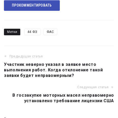
Telegram
ПРОКОММЕНТИРОВАТЬ
Метки
44 ФЗ
ФАС
Предыдущая статья
Навигация
Участник неверно указал в заявке место
по
выполнения работ. Когда отклонение такой
записям
заявки будет неправомерным?
Следующая статья
В госзакупке моторных масел неправомерно
установлено требование лицензии США