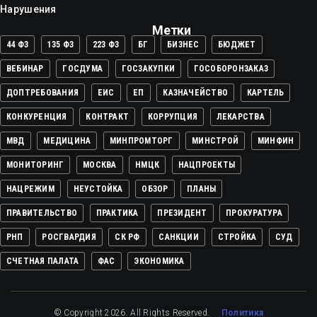
Нарушения
Метки
44 ФЗ
135 ФЗ
223 ФЗ
БГ
БИЗНЕС
БЮДЖЕТ
ВЕБИНАР
ГОСДУМА
ГОСЗАКУПКИ
ГОСОБОРОНЗАКАЗ
ДОПТРЕБОВАНИЯ
ЕИС
ЕП
КАЗНАЧЕЙСТВО
КАРТЕЛЬ
КОНКУРЕНЦИЯ
КОНТРАКТ
КОРРУПЦИЯ
ЛЕКАРСТВА
МВД
МЕДИЦИНА
МИНПРОМТОРГ
МИНСТРОЙ
МИНФИН
МОНИТОРИНГ
МОСКВА
НМЦК
НАЦПРОЕКТЫ
НАЦРЕЖИМ
НЕУСТОЙКА
ОБЗОР
ПЛАНЫ
ПРАВИТЕЛЬСТВО
ПРАКТИКА
ПРЕЗИДЕНТ
ПРОКУРАТУРА
РНП
РОСГВАРДИЯ
СК РФ
САНКЦИИ
СТРОЙКА
СУД
СЧЕТНАЯ ПАЛАТА
ФАС
ЭКОНОМИКА
© Copyright 2026. All Rights Reserved.
Политика