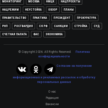
МОНИТОРИНГ
МОСКВА
НМЦК
НАЦПРОЕКТЫ
НАЦРЕЖИМ
НЕУСТОЙКА
ОБЗОР
ПЛАНЫ
ПРАВИТЕЛЬСТВО
ПРАКТИКА
ПРЕЗИДЕНТ
ПРОКУРАТУРА
РНП
РОСГВАРДИЯ
СК РФ
САНКЦИИ
СТРОЙКА
СУД
СЧЕТНАЯ ПАЛАТА
ФАС
ЭКОНОМИКА
© Copyright 2026. All Rights Reserved.
Политика
конфидициальности
Cогласие на получение
информационных и рекламных рассылок
и обработку
персональных данных
О нас
Редакция
Вакансии