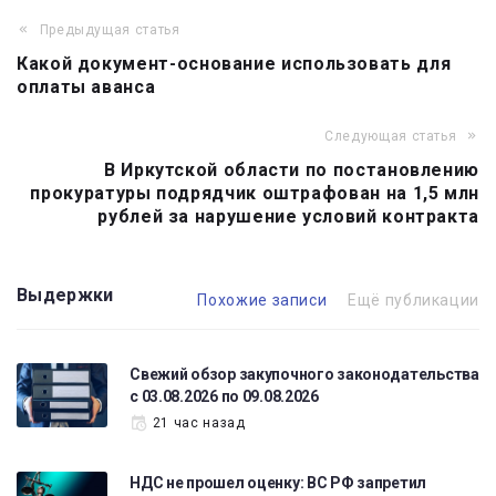
Предыдущая статья
Навигация
Какой документ-основание использовать для
по
оплаты аванса
записям
Следующая статья
В Иркутской области по постановлению
прокуратуры подрядчик оштрафован на 1,5 млн
рублей за нарушение условий контракта
Выдержки
Похожие записи
Ещё публикации
Свежий обзор закупочного законодательства
с 03.08.2026 по 09.08.2026
21 час назад
НДС не прошел оценку: ВС РФ запретил