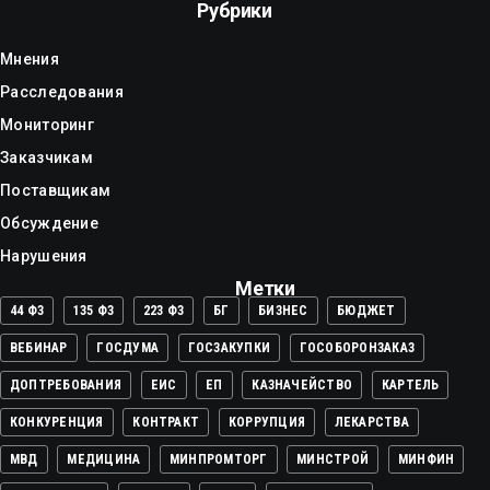
Рубрики
Мнения
Расследования
Мониторинг
Заказчикам
Поставщикам
Обсуждение
Нарушения
Метки
44 ФЗ
135 ФЗ
223 ФЗ
БГ
БИЗНЕС
БЮДЖЕТ
ВЕБИНАР
ГОСДУМА
ГОСЗАКУПКИ
ГОСОБОРОНЗАКАЗ
ДОПТРЕБОВАНИЯ
ЕИС
ЕП
КАЗНАЧЕЙСТВО
КАРТЕЛЬ
КОНКУРЕНЦИЯ
КОНТРАКТ
КОРРУПЦИЯ
ЛЕКАРСТВА
МВД
МЕДИЦИНА
МИНПРОМТОРГ
МИНСТРОЙ
МИНФИН