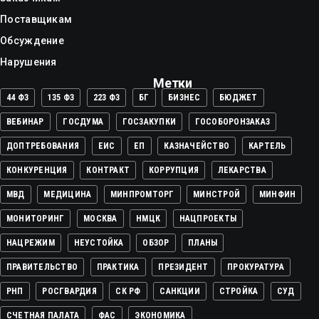
Поставщикам
Обсуждение
Нарушения
Метки
44 ФЗ
135 ФЗ
223 ФЗ
БГ
БИЗНЕС
БЮДЖЕТ
ВЕБИНАР
ГОСДУМА
ГОСЗАКУПКИ
ГОСОБОРОНЗАКАЗ
ДОПТРЕБОВАНИЯ
ЕИС
ЕП
КАЗНАЧЕЙСТВО
КАРТЕЛЬ
КОНКУРЕНЦИЯ
КОНТРАКТ
КОРРУПЦИЯ
ЛЕКАРСТВА
МВД
МЕДИЦИНА
МИНПРОМТОРГ
МИНСТРОЙ
МИНФИН
МОНИТОРИНГ
МОСКВА
НМЦК
НАЦПРОЕКТЫ
НАЦРЕЖИМ
НЕУСТОЙКА
ОБЗОР
ПЛАНЫ
ПРАВИТЕЛЬСТВО
ПРАКТИКА
ПРЕЗИДЕНТ
ПРОКУРАТУРА
РНП
РОСГВАРДИЯ
СК РФ
САНКЦИИ
СТРОЙКА
СУД
СЧЕТНАЯ ПАЛАТА
ФАС
ЭКОНОМИКА