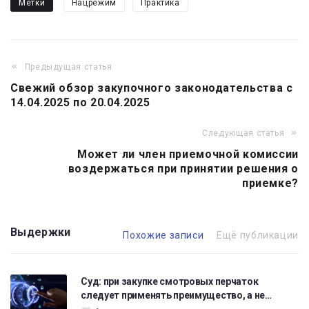
Метки
Нацрежим
Практика
Предыдущая статья
Навигация
Свежий обзор закупочного законодательства с
по
14.04.2025 по 20.04.2025
записям
Следующая статья
Может ли член приемочной комиссии
воздержаться при принятии решения о
приемке?
Выдержки
Похожие записи
Ещё публикации
Суд: при закупке смотровых перчаток
следует применять преимущество, а не…