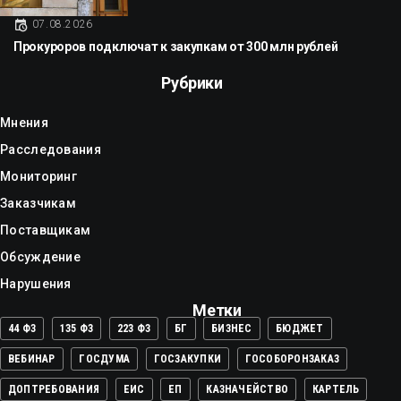
07.08.2026
Прокуроров подключат к закупкам от 300 млн рублей
Рубрики
Мнения
Расследования
Мониторинг
Заказчикам
Поставщикам
Обсуждение
Нарушения
Метки
44 ФЗ
135 ФЗ
223 ФЗ
БГ
БИЗНЕС
БЮДЖЕТ
ВЕБИНАР
ГОСДУМА
ГОСЗАКУПКИ
ГОСОБОРОНЗАКАЗ
ДОПТРЕБОВАНИЯ
ЕИС
ЕП
КАЗНАЧЕЙСТВО
КАРТЕЛЬ