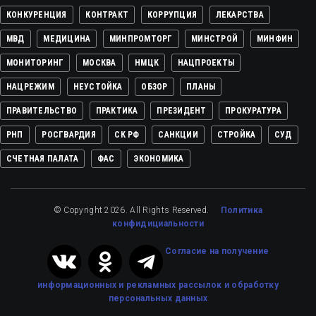
КОНКУРЕНЦИЯ
КОНТРАКТ
КОРРУПЦИЯ
ЛЕКАРСТВА
МВД
МЕДИЦИНА
МИНПРОМТОРГ
МИНСТРОЙ
МИНФИН
МОНИТОРИНГ
МОСКВА
НМЦК
НАЦПРОЕКТЫ
НАЦРЕЖИМ
НЕУСТОЙКА
ОБЗОР
ПЛАНЫ
ПРАВИТЕЛЬСТВО
ПРАКТИКА
ПРЕЗИДЕНТ
ПРОКУРАТУРА
РНП
РОСГВАРДИЯ
СК РФ
САНКЦИИ
СТРОЙКА
СУД
СЧЕТНАЯ ПАЛАТА
ФАС
ЭКОНОМИКА
© Copyright 2026. All Rights Reserved.
Политика
конфидициальности
Cогласие на получение
информационных и рекламных рассылок
и обработку
персональных данных