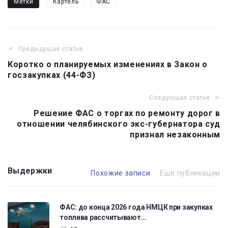
Метки
Картель
ФАС
Предыдущая статья
Навигация
Коротко о планируемых изменениях в Закон о
по
госзакупках (44-ФЗ)
записям
Следующая статья
Решение ФАС о торгах по ремонту дорог в
отношении челябинского экс-губернатора суд
признал незаконным
Выдержки
Похожие записи
Ещё публикации
ФАС: до конца 2026 года НМЦК при закупках
топлива рассчитывают…