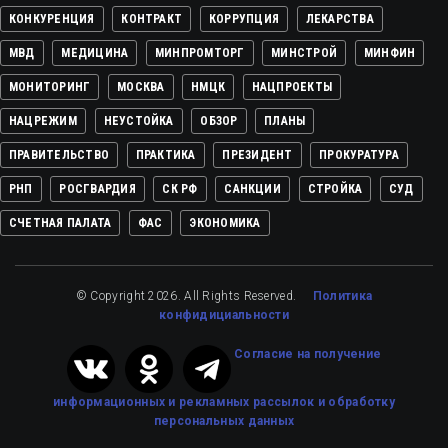
КОНКУРЕНЦИЯ
КОНТРАКТ
КОРРУПЦИЯ
ЛЕКАРСТВА
МВД
МЕДИЦИНА
МИНПРОМТОРГ
МИНСТРОЙ
МИНФИН
МОНИТОРИНГ
МОСКВА
НМЦК
НАЦПРОЕКТЫ
НАЦРЕЖИМ
НЕУСТОЙКА
ОБЗОР
ПЛАНЫ
ПРАВИТЕЛЬСТВО
ПРАКТИКА
ПРЕЗИДЕНТ
ПРОКУРАТУРА
РНП
РОСГВАРДИЯ
СК РФ
САНКЦИИ
СТРОЙКА
СУД
СЧЕТНАЯ ПАЛАТА
ФАС
ЭКОНОМИКА
© Copyright 2026. All Rights Reserved.
Политика
конфидициальности
Cогласие на получение
информационных и рекламных рассылок
и обработку
персональных данных