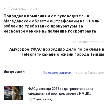
Предыдущая статья
Навигация
Подрядная компания и ее руководитель в
по
Магаданской области оштрафованы на 11 млн
записям
рублей по требованию прокуратуры за
несвоевременное выполнение госконтракта
Следующая статья
Амурское УФАС возбудило дело по рекламе в
Telegram-канале о жизни города Тынды
Выдержки
Похожие записи
Ещё публикации
ФАС до конца 2026 года приостановила
специальный порядок расчета НМЦК…
2 дня назад