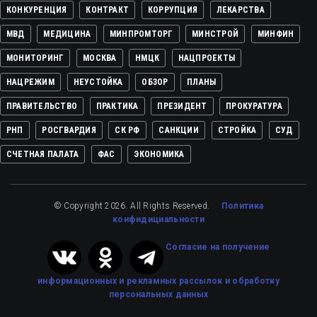
КОНКУРЕНЦИЯ
КОНТРАКТ
КОРРУПЦИЯ
ЛЕКАРСТВА
МВД
МЕДИЦИНА
МИНПРОМТОРГ
МИНСТРОЙ
МИНФИН
МОНИТОРИНГ
МОСКВА
НМЦК
НАЦПРОЕКТЫ
НАЦРЕЖИМ
НЕУСТОЙКА
ОБЗОР
ПЛАНЫ
ПРАВИТЕЛЬСТВО
ПРАКТИКА
ПРЕЗИДЕНТ
ПРОКУРАТУРА
РНП
РОСГВАРДИЯ
СК РФ
САНКЦИИ
СТРОЙКА
СУД
СЧЕТНАЯ ПАЛАТА
ФАС
ЭКОНОМИКА
© Copyright 2026. All Rights Reserved.
Политика
конфидициальности
Cогласие на получение
информационных и рекламных рассылок
и обработку
персональных данных