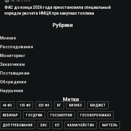
08.08.2026
ФАС до конца 2026 года приостановила специальный
порядок расчета НМЦК при закупках топлива
Рубрики
Мнения
Расследования
Мониторинг
Заказчикам
Поставщикам
Обсуждение
Нарушения
Метки
44 ФЗ
135 ФЗ
223 ФЗ
БГ
БИЗНЕС
БЮДЖЕТ
ВЕБИНАР
ГОСДУМА
ГОСЗАКУПКИ
ГОСОБОРОНЗАКАЗ
ДОПТРЕБОВАНИЯ
ЕИС
ЕП
КАЗНАЧЕЙСТВО
КАРТЕЛЬ