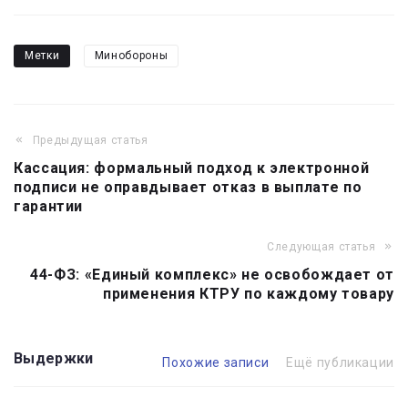
Метки
Минобороны
Предыдущая статья
Навигация
Кассация: формальный подход к электронной
по
подписи не оправдывает отказ в выплате по
записям
гарантии
Следующая статья
44-ФЗ: «Единый комплекс» не освобождает от
применения КТРУ по каждому товару
Выдержки
Похожие записи
Ещё публикации