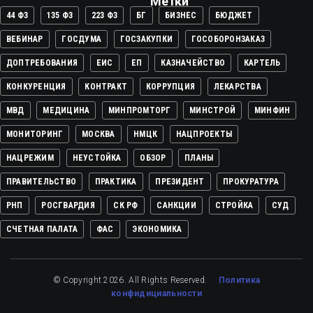
Метки
44 ФЗ
135 ФЗ
223 ФЗ
БГ
БИЗНЕС
БЮДЖЕТ
ВЕБИНАР
ГОСДУМА
ГОСЗАКУПКИ
ГОСОБОРОНЗАКАЗ
ДОПТРЕБОВАНИЯ
ЕИС
ЕП
КАЗНАЧЕЙСТВО
КАРТЕЛЬ
КОНКУРЕНЦИЯ
КОНТРАКТ
КОРРУПЦИЯ
ЛЕКАРСТВА
МВД
МЕДИЦИНА
МИНПРОМТОРГ
МИНСТРОЙ
МИНФИН
МОНИТОРИНГ
МОСКВА
НМЦК
НАЦПРОЕКТЫ
НАЦРЕЖИМ
НЕУСТОЙКА
ОБЗОР
ПЛАНЫ
ПРАВИТЕЛЬСТВО
ПРАКТИКА
ПРЕЗИДЕНТ
ПРОКУРАТУРА
РНП
РОСГВАРДИЯ
СК РФ
САНКЦИИ
СТРОЙКА
СУД
СЧЕТНАЯ ПАЛАТА
ФАС
ЭКОНОМИКА
© Copyright 2026. All Rights Reserved.
Политика
конфидициальности