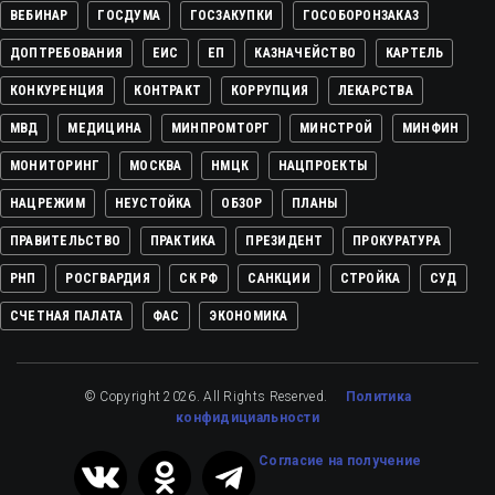
ВЕБИНАР
ГОСДУМА
ГОСЗАКУПКИ
ГОСОБОРОНЗАКАЗ
ДОПТРЕБОВАНИЯ
ЕИС
ЕП
КАЗНАЧЕЙСТВО
КАРТЕЛЬ
КОНКУРЕНЦИЯ
КОНТРАКТ
КОРРУПЦИЯ
ЛЕКАРСТВА
МВД
МЕДИЦИНА
МИНПРОМТОРГ
МИНСТРОЙ
МИНФИН
МОНИТОРИНГ
МОСКВА
НМЦК
НАЦПРОЕКТЫ
НАЦРЕЖИМ
НЕУСТОЙКА
ОБЗОР
ПЛАНЫ
ПРАВИТЕЛЬСТВО
ПРАКТИКА
ПРЕЗИДЕНТ
ПРОКУРАТУРА
РНП
РОСГВАРДИЯ
СК РФ
САНКЦИИ
СТРОЙКА
СУД
СЧЕТНАЯ ПАЛАТА
ФАС
ЭКОНОМИКА
© Copyright 2026. All Rights Reserved.
Политика
конфидициальности
Cогласие на получение