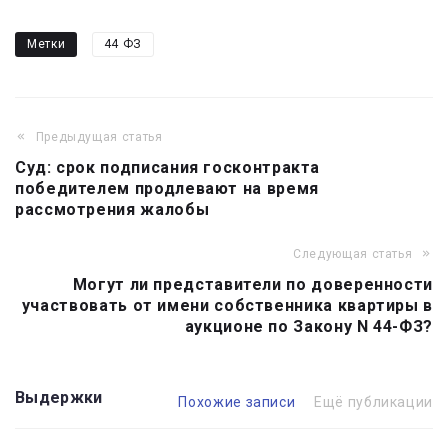
Метки
44 ФЗ
Предыдущая статья
Навигация
Суд: срок подписания госконтракта
по
победителем продлевают на время
записям
рассмотрения жалобы
Следующая статья
Могут ли представители по доверенности
участвовать от имени собственника квартиры в
аукционе по Закону N 44-ФЗ?
Выдержки
Похожие записи
Ещё публикации