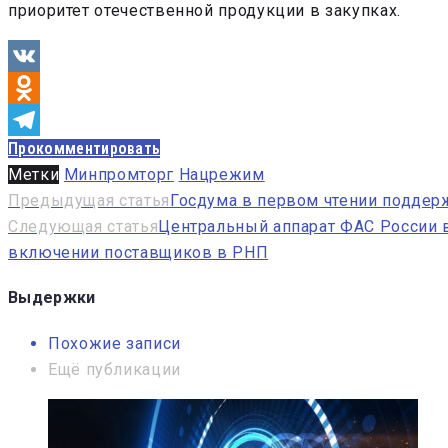
приоритет отечественной продукции в закупках.
VK
Odnoklassniki
Прокомментировать
Telegram
Метки
Минпромторг
Нацрежим
Навигация
Предыдущая статья
Госдума в первом чтении поддер
Следующая статья
Центральный аппарат ФАС России 
по
включении поставщиков в РНП
записям
Выдержки
Похожие записи
Ещё публикации