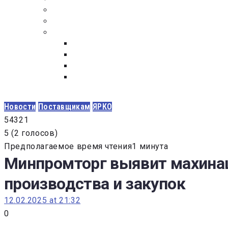
ПОСТАВЩИКАМ
ОБСУЖДЕНИЕ
ДОКУМЕНТЫ
РЕЕСТР ЛИЦ УВОЛЕННЫХ В СВЯЗИ С УТ
ЗАКОН “О ПРОТИВОДЕЙСТВИИ КОРРУПЦИ
ЗАКОН О ЗАКУПКАХ N 223-ФЗ
ФЕДЕРАЛЬНЫЙ ЗАКОН “О КОНТРАКТНОЙ 
ГОСУДАРСТВЕННЫХ И МУНИЦИПАЛЬНЫХ Н
Новости
Поставщикам
ЯРКО
5
4
3
2
1
5
(
2 голосов
)
Предполагаемое время чтения1 минута
Минпромторг выявит махинац
производства и закупок
12.02.2025 at 21:32
0