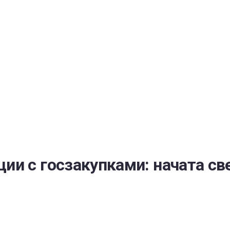
РАТОЙ ДОВЕРИЯ
И” N 273-ФЗ
СИСТЕМЕ В СФЕРЕ ЗАКУПОК ТОВАРОВ, РАБОТ, УСЛУГ ДЛЯ 
УЖД” ОТ 05.04.2013 N 44-ФЗ
ии с госзакупками: начата св