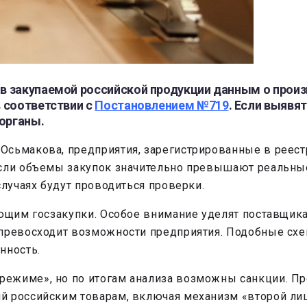
в закупаемой российской продукции данным о прои
 соответствии с
Постановлением №719
. Если выявя
органы.
Осьмакова, предприятия, зарегистрированные в реес
 если объемы закупок значительно превышают реальн
случаях будут проводиться проверки.
рующим госзакупки. Особое внимание уделят поставщи
 превосходит возможности предприятия. Подобные сх
нность.
ежиме», но по итогам анализа возможны санкции. Пр
й российским товарам, включая механизм «второй ли