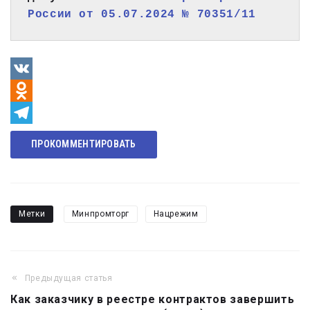
России от 05.07.2024 № 70351/11
VK
Odnoklassniki
Telegram
ПРОКОММЕНТИРОВАТЬ
Метки
Минпромторг
Нацрежим
Предыдущая статья
Навигация
Как заказчику в реестре контрактов завершить
по