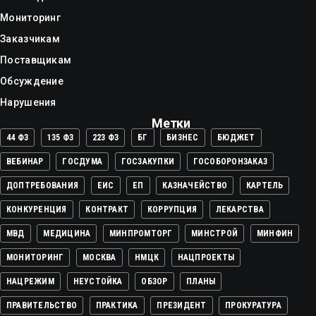
Мониторинг
Заказчикам
Поставщикам
Обсуждение
Нарушения
Метки
44 ФЗ
135 ФЗ
223 ФЗ
БГ
БИЗНЕС
БЮДЖЕТ
ВЕБИНАР
ГОСДУМА
ГОСЗАКУПКИ
ГОСОБОРОНЗАКАЗ
ДОПТРЕБОВАНИЯ
ЕИС
ЕП
КАЗНАЧЕЙСТВО
КАРТЕЛЬ
КОНКУРЕНЦИЯ
КОНТРАКТ
КОРРУПЦИЯ
ЛЕКАРСТВА
МВД
МЕДИЦИНА
МИНПРОМТОРГ
МИНСТРОЙ
МИНФИН
МОНИТОРИНГ
МОСКВА
НМЦК
НАЦПРОЕКТЫ
НАЦРЕЖИМ
НЕУСТОЙКА
ОБЗОР
ПЛАНЫ
ПРАВИТЕЛЬСТВО
ПРАКТИКА
ПРЕЗИДЕНТ
ПРОКУРАТУРА