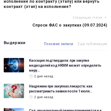
исполнение по контракту (этапу) или вернуть
записям
контракт (этап) на исполнение?
Следующая статья
Спроси ФАС о закупках (09.07.2024)
Выдержки
Похожие записи
Ещё публикации
Кассация подтвердила: при закупке
медизделий код НКМИ может определить
меру…
2 дня назад
Нацрежим при закупках лекарств: как
рассматривать заявки после 1 июля…
2 дня назад
Суд: национальный режим применяется и к