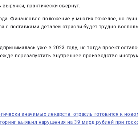
 выручки, практически свернут.
ода. Финансовое положение у многих тяжелое, но лучш
са с поставками деталей отрасли будет трудно воспо
принималась уже в 2023 году, но тогда проект осталс
ежде перезапустить внутреннее производство инстру
егически значимых лекарств: отрасль готовится к ново
оринг выявил нарушения на 39 млрд рублей при госк