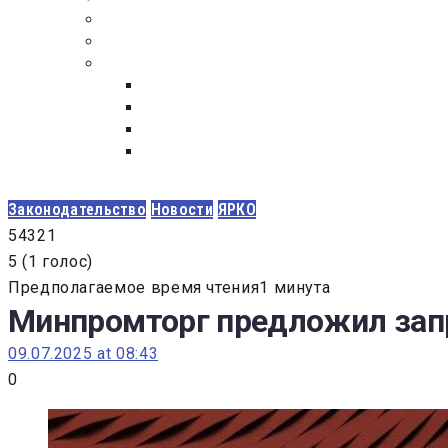
ПОСТАВЩИКАМ
ОБСУЖДЕНИЕ
ДОКУМЕНТЫ
РЕЕСТР ЛИЦ УВОЛЕННЫХ В СВЯЗИ С УТ
ЗАКОН “О ПРОТИВОДЕЙСТВИИ КОРРУПЦИ
ЗАКОН О ЗАКУПКАХ N 223-ФЗ
ФЕДЕРАЛЬНЫЙ ЗАКОН “О КОНТРАКТНОЙ 
ГОСУДАРСТВЕННЫХ И МУНИЦИПАЛЬНЫХ Н
Законодательство
Новости
ЯРКО
5
4
3
2
1
5
(
1 голос
)
Предполагаемое время чтения1 минута
Минпромторг предложил запр
09.07.2025 at 08:43
0