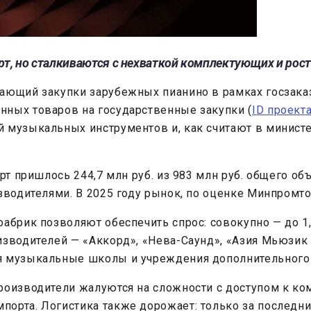
т, но сталкиваются с нехваткой комплектующих и рост
вающий закупки зарубежных пианино в рамках госзака
нных товаров на государственные закупки (
ID проект
 музыкальных инструментов и, как считают в министе
рт пришлось 244,7 млн руб. из 983 млн руб. общего о
зводителями. В 2025 году рынок, по оценке Минпромто
абрик позволяют обеспечить спрос: совокупно — до 1,5
изводителей — «Аккорд», «Нева-Саунд», «Азия Мьюзик 
я музыкальные школы и учреждения дополнительного 
Производители жалуются на сложности с доступом к к
орта. Логистика также дорожает: только за последни