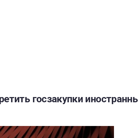
РАТОЙ ДОВЕРИЯ
И” N 273-ФЗ
СИСТЕМЕ В СФЕРЕ ЗАКУПОК ТОВАРОВ, РАБОТ, УСЛУГ ДЛЯ 
УЖД” ОТ 05.04.2013 N 44-ФЗ
етить госзакупки иностранны