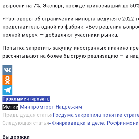
выросли на 7%. Экспорт, прежде приносивший до 50%
«Разговоры об ограничении импорта ведутся с 2022 г
представитель одной из фабрик. «Без решения вопро
полной мере», — добавляют участники рынка.
Попытка запретить закупку иностранных пианино пред
рассчитывают на более быструю реализацию — в над
VK
Odnoklassniki
Прокомментировать
Telegram
Метки
Минпромторг
Нацрежим
Навигация
Предыдущая статья
Госдума закрепила понятие страт
Следующая статья
«Финразведка в деле: Росфинмонит
по
записям
Выдержки