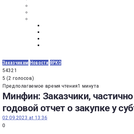
ПОСТАВЩИКАМ
ОБСУЖДЕНИЕ
ДОКУМЕНТЫ
РЕЕСТР ЛИЦ УВОЛЕННЫХ В СВЯЗИ С УТ
ЗАКОН “О ПРОТИВОДЕЙСТВИИ КОРРУПЦИ
ЗАКОН О ЗАКУПКАХ N 223-ФЗ
ФЕДЕРАЛЬНЫЙ ЗАКОН “О КОНТРАКТНОЙ 
ГОСУДАРСТВЕННЫХ И МУНИЦИПАЛЬНЫХ Н
Заказчикам
Новости
ЯРКО
5
4
3
2
1
5
(
2 голосов
)
Предполагаемое время чтения1 минута
Минфин: Заказчики, частичн
годовой отчет о закупке у с
02.09.2023 at 13:36
0