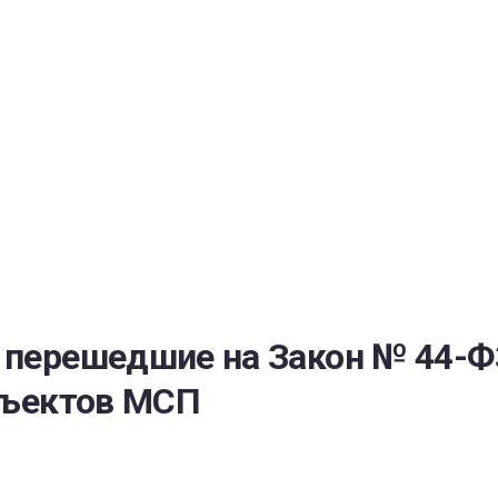
РАТОЙ ДОВЕРИЯ
И” N 273-ФЗ
СИСТЕМЕ В СФЕРЕ ЗАКУПОК ТОВАРОВ, РАБОТ, УСЛУГ ДЛЯ 
УЖД” ОТ 05.04.2013 N 44-ФЗ
о перешедшие на Закон № 44-Ф
убъектов МСП