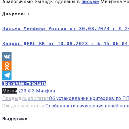
Аналогичные выводы сделаны в
письме
Минфина Ро
Документ: 
Письмо Минфина России от 30.08.2023 г № 2
Запрос ДРКС КК от 10.08.2023 г № 45-06-04
VK
Odnoklassniki
Прокомментировать
Telegram
Метки
223 ФЗ
Минфин
Навигация
Предыдущая статья
Об установлении критериев по ПП 
Следующая статья
Особенности начисления пеней и 
по
записям
Выдержки