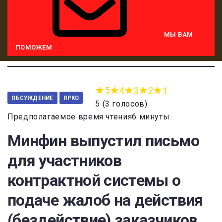
МЫ ВАМ
ПОМОЖЕМ
5
4
3
2
1
ОБСУЖДЕНИЕ
ЯРКО
5
(
3 голосов
)
Предполагаемое время чтения6 минуты
Минфин выпустил письмо
для участников
контрактной системы о
подаче жалоб на действия
(бездействие) заказчиков