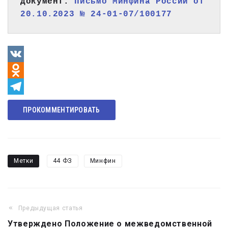
Документ: 
Письмо Минфина России от 
20.10.2023 № 24-01-07/100177 
VK
Odnoklassniki
Telegram
ПРОКОММЕНТИРОВАТЬ
Метки
44 ФЗ
Минфин
Предыдущая статья
Навигация
Утверждено Положение о межведомственной
по