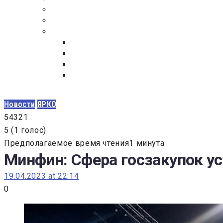
ПОСТАВЩИКАМ
ОБСУЖДЕНИЕ
ДОКУМЕНТЫ
РЕЕСТР ЛИЦ УВОЛЕННЫХ В СВЯЗИ С УТ
ЗАКОН “О ПРОТИВОДЕЙСТВИИ КОРРУПЦИ
ЗАКОН О ЗАКУПКАХ N 223-ФЗ
ФЕДЕРАЛЬНЫЙ ЗАКОН “О КОНТРАКТНОЙ 
ГОСУДАРСТВЕННЫХ И МУНИЦИПАЛЬНЫХ Н
Новости
ЯРКО
5
4
3
2
1
5
(
1 голос
)
Предполагаемое время чтения1 минута
Минфин: Сфера госзакупок ус
19.04.2023 at 22:14
0