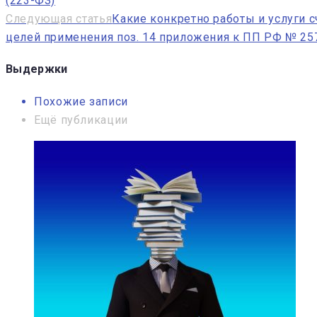
(223-ФЗ)
по
Следующая статья
Какие конкретно работы и услуги 
записям
целей применения поз. 14 приложения к ПП РФ № 25
Выдержки
Похожие записи
Ещё публикации