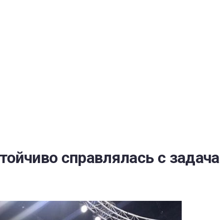
РАТОЙ ДОВЕРИЯ
И” N 273-ФЗ
СИСТЕМЕ В СФЕРЕ ЗАКУПОК ТОВАРОВ, РАБОТ, УСЛУГ ДЛЯ 
УЖД” ОТ 05.04.2013 N 44-ФЗ
тойчиво справлялась с задача