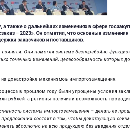
, а также о дальнейших изменениях в сфере госзаку
аказ – 2023». Он отметил, что основные изменения 
держки заказчиков и поставщиков.
е приняли. Они помогли системе бесперебойно функцио
только точечных изменений, целесообразность которых 
а на донастройке механизмов импортозамещения.
процесса в прошлом году были упрощены условия зак
лн рублей, а регионы получили возможность проводи
ивность системы импортозамещения – делать ее проще
их предложений состоит в том, чтобы действующую сей
ранить абсолютно на всю продукцию без введения отде