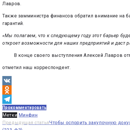
Лавров.
Также замминистра финансов обратил внимание на б
гарантий.
«Мы полагаем, что к следующему году этот барьер буде
откроет возможности для наших предприятий и даст р
В конце своего выступления Алексей Лавров от
отметил наш корреспондент.
VK
Odnoklassniki
Прокомментировать
Telegram
Метки
Минфин
Навигация
Предыдущая статья
Чтобы оспорить закупочную доку