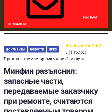
МЫ ВАМ
ПОМОЖЕМ
5
4
3
2
1
ДОКУМЕНТЫ
НОВОСТИ
ЯРКО
5
(
1 голос
)
Предполагаемое время чтения1 минута
Минфин разъяснил:
запасные части,
передаваемые заказчику
при ремонте, считаются
поставляемым товаром