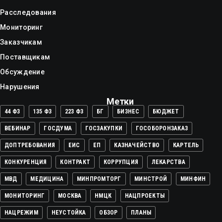
Расследования
Мониторинг
Заказчикам
Поставщикам
Обсуждение
Нарушения
Метки
44 ФЗ
135 ФЗ
223 ФЗ
БГ
БИЗНЕС
БЮДЖЕТ
ВЕБИНАР
ГОСДУМА
ГОСЗАКУПКИ
ГОСОБОРОНЗАКАЗ
ДОПТРЕБОВАНИЯ
ЕИС
ЕП
КАЗНАЧЕЙСТВО
КАРТЕЛЬ
КОНКУРЕНЦИЯ
КОНТРАКТ
КОРРУПЦИЯ
ЛЕКАРСТВА
МВД
МЕДИЦИНА
МИНПРОМТОРГ
МИНСТРОЙ
МИНФИН
МОНИТОРИНГ
МОСКВА
НМЦК
НАЦПРОЕКТЫ
НАЦРЕЖИМ
НЕУСТОЙКА
ОБЗОР
ПЛАНЫ