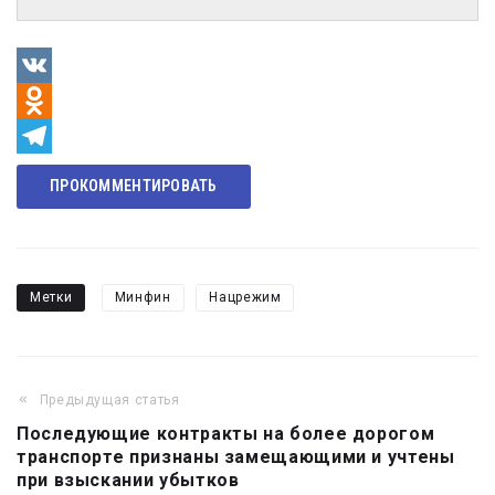
VK
Odnoklassniki
Telegram
ПРОКОММЕНТИРОВАТЬ
Метки
Минфин
Нацрежим
Предыдущая статья
Навигация
Последующие контракты на более дорогом
по
транспорте признаны замещающими и учтены
записям
при взыскании убытков