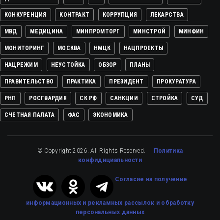
КОНКУРЕНЦИЯ
КОНТРАКТ
КОРРУПЦИЯ
ЛЕКАРСТВА
МВД
МЕДИЦИНА
МИНПРОМТОРГ
МИНСТРОЙ
МИНФИН
МОНИТОРИНГ
МОСКВА
НМЦК
НАЦПРОЕКТЫ
НАЦРЕЖИМ
НЕУСТОЙКА
ОБЗОР
ПЛАНЫ
ПРАВИТЕЛЬСТВО
ПРАКТИКА
ПРЕЗИДЕНТ
ПРОКУРАТУРА
РНП
РОСГВАРДИЯ
СК РФ
САНКЦИИ
СТРОЙКА
СУД
СЧЕТНАЯ ПАЛАТА
ФАС
ЭКОНОМИКА
© Copyright 2026. All Rights Reserved.
Политика
конфидициальности
Cогласие на получение
информационных и рекламных рассылок
и обработку
персональных данных