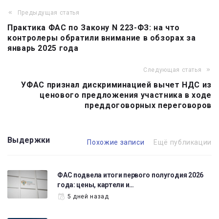
Предыдущая статья
Навигация
Практика ФАС по Закону N 223-ФЗ: на что
по
контролеры обратили внимание в обзорах за
записям
январь 2025 года
Следующая статья
УФАС признал дискриминацией вычет НДС из
ценового предложения участника в ходе
преддоговорных переговоров
Выдержки
Похожие записи
Ещё публикации
ФАС подвела итоги первого полугодия 2026
года: цены, картели и…
5 дней назад