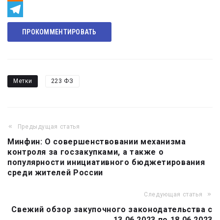
Odnoklassniki
Telegram
ПРОКОММЕНТИРОВАТЬ
Метки
223 ФЗ
Предыдущая статья
Навигация
Минфин: О совершенствовании механизма
по
контроля за госзакупками, а также о
записям
популярности инициативного бюджетирования
среди жителей России
Следующая статья
Свежий обзор закупочного законодательства с
13.06.2023 по 18.06.2023