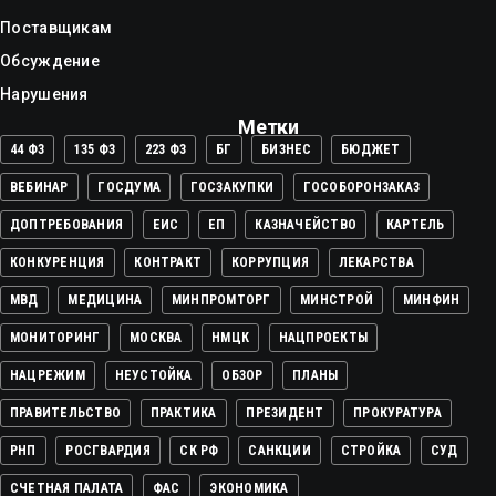
Поставщикам
Обсуждение
Нарушения
Метки
44 ФЗ
135 ФЗ
223 ФЗ
БГ
БИЗНЕС
БЮДЖЕТ
ВЕБИНАР
ГОСДУМА
ГОСЗАКУПКИ
ГОСОБОРОНЗАКАЗ
ДОПТРЕБОВАНИЯ
ЕИС
ЕП
КАЗНАЧЕЙСТВО
КАРТЕЛЬ
КОНКУРЕНЦИЯ
КОНТРАКТ
КОРРУПЦИЯ
ЛЕКАРСТВА
МВД
МЕДИЦИНА
МИНПРОМТОРГ
МИНСТРОЙ
МИНФИН
МОНИТОРИНГ
МОСКВА
НМЦК
НАЦПРОЕКТЫ
НАЦРЕЖИМ
НЕУСТОЙКА
ОБЗОР
ПЛАНЫ
ПРАВИТЕЛЬСТВО
ПРАКТИКА
ПРЕЗИДЕНТ
ПРОКУРАТУРА
РНП
РОСГВАРДИЯ
СК РФ
САНКЦИИ
СТРОЙКА
СУД
СЧЕТНАЯ ПАЛАТА
ФАС
ЭКОНОМИКА