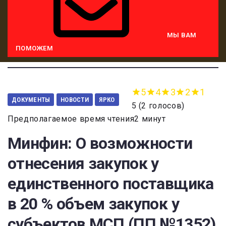
МЫ ВАМ
ПОМОЖЕМ
5
4
3
2
1
ДОКУМЕНТЫ
НОВОСТИ
ЯРКО
5
(
2 голосов
)
Предполагаемое время чтения2 минут
Минфин: О возможности
отнесения закупок у
единственного поставщика
в 20 % объем закупок у
субъектов МСП (ПП №1352)