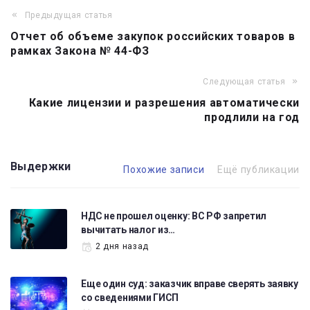
Предыдущая статья
Навигация
Отчет об объеме закупок российских товаров в
по
рамках Закона № 44-ФЗ
записям
Следующая статья
Какие лицензии и разрешения автоматически
продлили на год
Выдержки
Похожие записи
Ещё публикации
НДС не прошел оценку: ВС РФ запретил
вычитать налог из…
2 дня назад
Еще один суд: заказчик вправе сверять заявку
со сведениями ГИСП