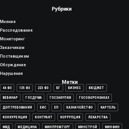
Рубрики
Мнения
Расследования
Мониторинг
Заказчикам
Поставщикам
Обсуждение
Нарушения
Метки
44 ФЗ
135 ФЗ
223 ФЗ
БГ
БИЗНЕС
БЮДЖЕТ
ВЕБИНАР
ГОСДУМА
ГОСЗАКУПКИ
ГОСОБОРОНЗАКАЗ
ДОПТРЕБОВАНИЯ
ЕИС
ЕП
КАЗНАЧЕЙСТВО
КАРТЕЛЬ
КОНКУРЕНЦИЯ
КОНТРАКТ
КОРРУПЦИЯ
ЛЕКАРСТВА
МВД
МЕДИЦИНА
МИНПРОМТОРГ
МИНСТРОЙ
МИНФИН