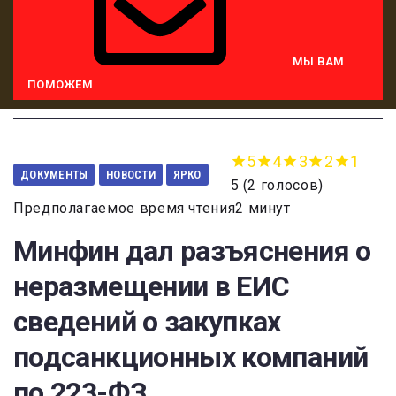
МЫ ВАМ
ПОМОЖЕМ
5
4
3
2
1
ДОКУМЕНТЫ
НОВОСТИ
ЯРКО
5
(
2 голосов
)
Предполагаемое время чтения2 минут
Минфин дал разъяснения о
неразмещении в ЕИС
сведений о закупках
подсанкционных компаний
по 223-ФЗ