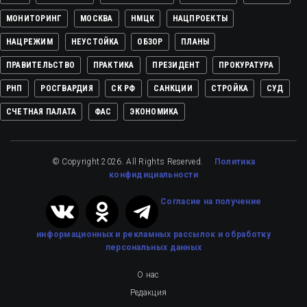
МОНИТОРИНГ
МОСКВА
НМЦК
НАЦПРОЕКТЫ
НАЦРЕЖИМ
НЕУСТОЙКА
ОБЗОР
ПЛАНЫ
ПРАВИТЕЛЬСТВО
ПРАКТИКА
ПРЕЗИДЕНТ
ПРОКУРАТУРА
РНП
РОСГВАРДИЯ
СК РФ
САНКЦИИ
СТРОЙКА
СУД
СЧЕТНАЯ ПАЛАТА
ФАС
ЭКОНОМИКА
© Copyright 2026. All Rights Reserved.
Политика
конфидициальности
Cогласие на получение
информационных и рекламных рассылок
и обработку
персональных данных
О нас
Редакция