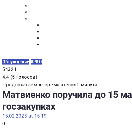
ПОСТАВЩИКАМ
ОБСУЖДЕНИЕ
ДОКУМЕНТЫ
РЕЕСТР ЛИЦ УВОЛЕННЫХ В СВЯЗИ С УТ
ЗАКОН “О ПРОТИВОДЕЙСТВИИ КОРРУПЦИ
ЗАКОН О ЗАКУПКАХ N 223-ФЗ
ФЕДЕРАЛЬНЫЙ ЗАКОН “О КОНТРАКТНОЙ 
ГОСУДАРСТВЕННЫХ И МУНИЦИПАЛЬНЫХ Н
Обсуждение
ЯРКО
5
4
3
2
1
4.4
(
5 голосов
)
Предполагаемое время чтения1 минута
Матвиенко поручила до 15 ма
госзакупках
15.02.2023 at 15:19
0