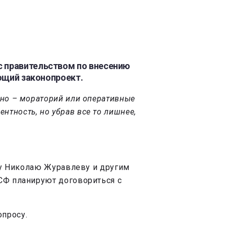
с правительством по внесению
ующий законопроект.
ажно – мораторий или оперативные
нтность, но убрав все то лишнее,
еру Николаю Журавлеву и другим
 СФ планируют договориться с
опросу.