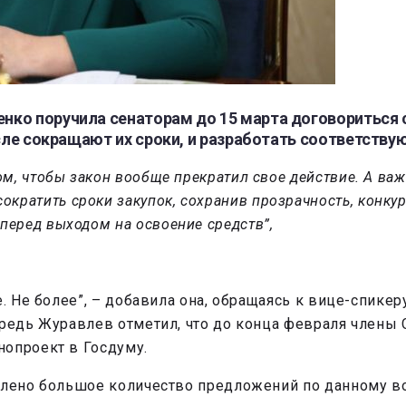
нко поручила сенаторам до 15 марта договориться 
исле сокращают их сроки, и разработать соответств
 том, чтобы закон вообще прекратил свое действие. А в
кратить сроки закупок, сохранив прозрачность, конкуре
 перед выходом на освоение средств”,
е. Не более”, – добавила она, обращаясь к вице-спик
ередь Журавлев отметил, что до конца февраля члены
нопроект в Госдуму.
влено большое количество предложений по данному в