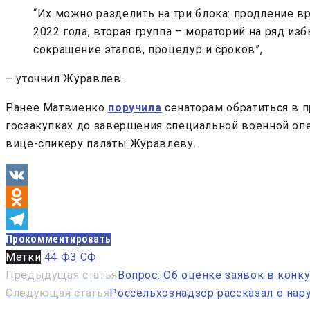
“Их можно разделить на три блока: продление 
2022 года, вторая группа – мораторий на ряд и
сокращение этапов, процедур и сроков”,
– уточнил Журавлев.
Ранее Матвиенко
поручила
сенаторам обратиться в 
госзакупках до завершения специальной военной оп
вице-спикеру палаты Журавлеву.
VK
Odnoklassniki
Прокомментировать
Telegram
Метки
44 ФЗ
СФ
Навигация
Предыдущая статья
Вопрос: Об оценке заявок в конк
Следующая статья
Россельхознадзор рассказал о нар
по