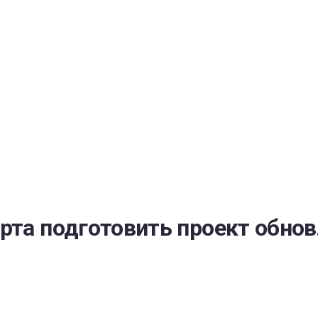
РАТОЙ ДОВЕРИЯ
И” N 273-ФЗ
СИСТЕМЕ В СФЕРЕ ЗАКУПОК ТОВАРОВ, РАБОТ, УСЛУГ ДЛЯ 
УЖД” ОТ 05.04.2013 N 44-ФЗ
рта подготовить проект обнов