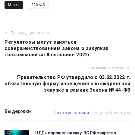
Метки
223 ФЗ
Предыдущая статья
Навигация
Регуляторы могут заняться
по
совершенствованием закона о закупках
записям
госкомпаний во II половине 2022г
Следующая статья
Правительство РФ утвердило с 03.02.2022 г.
обязательную форму извещения о конкурентной
закупке в рамках Закона № 44-ФЗ
Выдержки
Похожие записи
Ещё публикации
НДС не прошел оценку: ВС РФ запретил