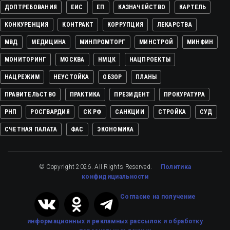
ДОПТРЕБОВАНИЯ
ЕИС
ЕП
КАЗНАЧЕЙСТВО
КАРТЕЛЬ
КОНКУРЕНЦИЯ
КОНТРАКТ
КОРРУПЦИЯ
ЛЕКАРСТВА
МВД
МЕДИЦИНА
МИНПРОМТОРГ
МИНСТРОЙ
МИНФИН
МОНИТОРИНГ
МОСКВА
НМЦК
НАЦПРОЕКТЫ
НАЦРЕЖИМ
НЕУСТОЙКА
ОБЗОР
ПЛАНЫ
ПРАВИТЕЛЬСТВО
ПРАКТИКА
ПРЕЗИДЕНТ
ПРОКУРАТУРА
РНП
РОСГВАРДИЯ
СК РФ
САНКЦИИ
СТРОЙКА
СУД
СЧЕТНАЯ ПАЛАТА
ФАС
ЭКОНОМИКА
© Copyright 2026. All Rights Reserved.
Политика
конфидициальности
Cогласие на получение
информационных и рекламных рассылок
и обработку