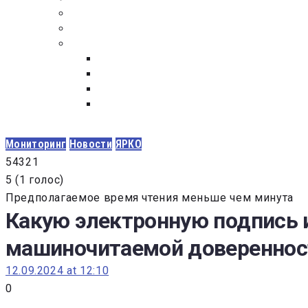
ПОСТАВЩИКАМ
ОБСУЖДЕНИЕ
ДОКУМЕНТЫ
РЕЕСТР ЛИЦ УВОЛЕННЫХ В СВЯЗИ С УТ
ЗАКОН “О ПРОТИВОДЕЙСТВИИ КОРРУПЦИ
ЗАКОН О ЗАКУПКАХ N 223-ФЗ
ФЕДЕРАЛЬНЫЙ ЗАКОН “О КОНТРАКТНОЙ 
ГОСУДАРСТВЕННЫХ И МУНИЦИПАЛЬНЫХ Н
Мониторинг
Новости
ЯРКО
5
4
3
2
1
5
(
1 голос
)
Предполагаемое время чтения меньше чем минута
Какую электронную подпись 
машиночитаемой доверенност
12.09.2024 at 12:10
0