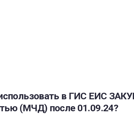
РАТОЙ ДОВЕРИЯ
И” N 273-ФЗ
СИСТЕМЕ В СФЕРЕ ЗАКУПОК ТОВАРОВ, РАБОТ, УСЛУГ ДЛЯ 
УЖД” ОТ 05.04.2013 N 44-ФЗ
использовать в ГИС ЕИС ЗАКУ
ью (МЧД) после 01.09.24?