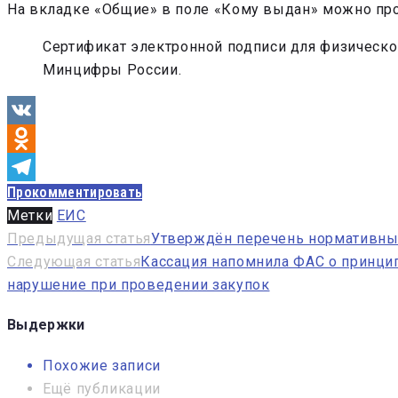
На вкладке «Общие» в поле «Кому выдан» можно про
Сертификат электронной подписи для физическ
Минцифры России.
VK
Odnoklassniki
Прокомментировать
Telegram
Метки
ЕИС
Навигация
Предыдущая статья
Утверждён перечень нормативных
Следующая статья
Кассация напомнила ФАС о принци
по
нарушение при проведении закупок
записям
Выдержки
Похожие записи
Ещё публикации