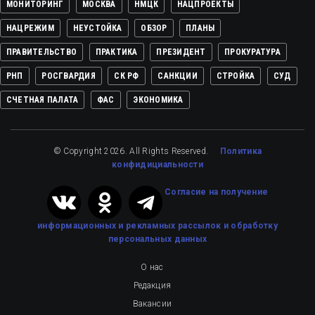
МОНИТОРИНГ
МОСКВА
НМЦК
НАЦПРОЕКТЫ
НАЦРЕЖИМ
НЕУСТОЙКА
ОБЗОР
ПЛАНЫ
ПРАВИТЕЛЬСТВО
ПРАКТИКА
ПРЕЗИДЕНТ
ПРОКУРАТУРА
РНП
РОСГВАРДИЯ
СК РФ
САНКЦИИ
СТРОЙКА
СУД
СЧЕТНАЯ ПАЛАТА
ФАС
ЭКОНОМИКА
© Copyright 2026. All Rights Reserved.
Политика
конфидициальности
Cогласие на получение
информационных и рекламных рассылок
и обработку
персональных данных
О нас
Редакция
Вакансии