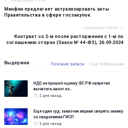
Предыдущая статья
Навигация
Минфин предлагает актуализировать акты
по
Правительства в сфере госзакупок
записям
Следующая статья
Контракт со 2-м после расторжения с 1-м по
соглашению сторон (Закон № 44-ФЗ), 26.09.2024
Выдержки
Похожие записи
Ещё публикации
НДС не прошел оценку: ВС РФ запретил
вычитать налог из…
2 дня назад
Еще один суд: заказчик вправе сверять заявку
со сведениями ГИСП
3 дня назад