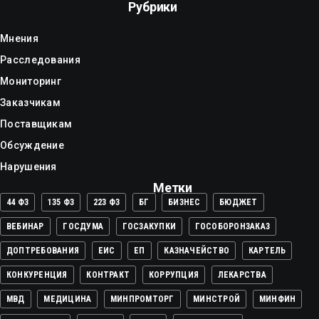
Рубрики
Мнения
Расследования
Мониторинг
Заказчикам
Поставщикам
Обсуждение
Нарушения
Метки
44 ФЗ
135 ФЗ
223 ФЗ
БГ
БИЗНЕС
БЮДЖЕТ
ВЕБИНАР
ГОСДУМА
ГОСЗАКУПКИ
ГОСОБОРОНЗАКАЗ
ДОПТРЕБОВАНИЯ
ЕИС
ЕП
КАЗНАЧЕЙСТВО
КАРТЕЛЬ
КОНКУРЕНЦИЯ
КОНТРАКТ
КОРРУПЦИЯ
ЛЕКАРСТВА
МВД
МЕДИЦИНА
МИНПРОМТОРГ
МИНСТРОЙ
МИНФИН