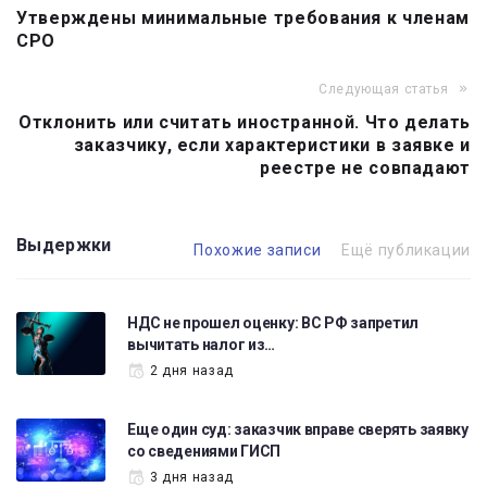
Утверждены минимальные требования к членам
по
СРО
записям
Следующая статья
Отклонить или считать иностранной. Что делать
заказчику, если характеристики в заявке и
реестре не совпадают
Выдержки
Похожие записи
Ещё публикации
НДС не прошел оценку: ВС РФ запретил
вычитать налог из…
2 дня назад
Еще один суд: заказчик вправе сверять заявку
со сведениями ГИСП
3 дня назад