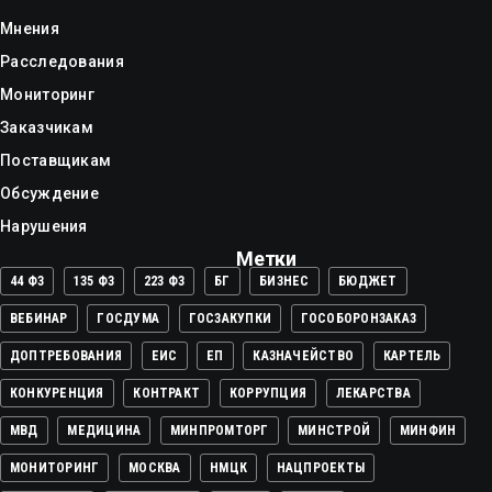
Мнения
Расследования
Мониторинг
Заказчикам
Поставщикам
Обсуждение
Нарушения
Метки
44 ФЗ
135 ФЗ
223 ФЗ
БГ
БИЗНЕС
БЮДЖЕТ
ВЕБИНАР
ГОСДУМА
ГОСЗАКУПКИ
ГОСОБОРОНЗАКАЗ
ДОПТРЕБОВАНИЯ
ЕИС
ЕП
КАЗНАЧЕЙСТВО
КАРТЕЛЬ
КОНКУРЕНЦИЯ
КОНТРАКТ
КОРРУПЦИЯ
ЛЕКАРСТВА
МВД
МЕДИЦИНА
МИНПРОМТОРГ
МИНСТРОЙ
МИНФИН
МОНИТОРИНГ
МОСКВА
НМЦК
НАЦПРОЕКТЫ