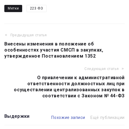
Метки
223 ФЗ
Предыдущая статья
Навигация
Внесены изменения в положение об
по
особенностях участия СМСП в закупках,
записям
утвержденное Постановлением 1352
Следующая статья
О привлечении к административной
ответственности должностных лиц при
осуществлении централизованных закупок в
соответствии с Законом № 44-ФЗ
Выдержки
Похожие записи
Ещё публикации