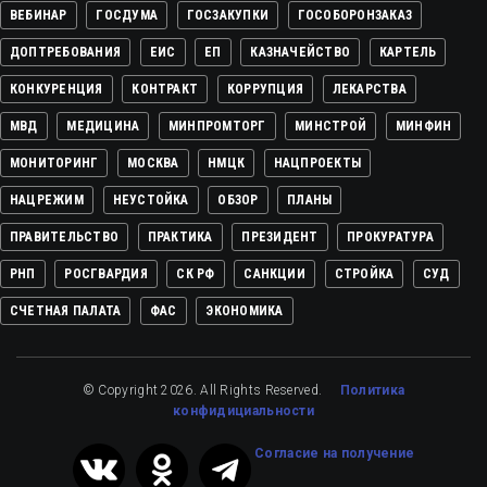
ВЕБИНАР
ГОСДУМА
ГОСЗАКУПКИ
ГОСОБОРОНЗАКАЗ
ДОПТРЕБОВАНИЯ
ЕИС
ЕП
КАЗНАЧЕЙСТВО
КАРТЕЛЬ
КОНКУРЕНЦИЯ
КОНТРАКТ
КОРРУПЦИЯ
ЛЕКАРСТВА
МВД
МЕДИЦИНА
МИНПРОМТОРГ
МИНСТРОЙ
МИНФИН
МОНИТОРИНГ
МОСКВА
НМЦК
НАЦПРОЕКТЫ
НАЦРЕЖИМ
НЕУСТОЙКА
ОБЗОР
ПЛАНЫ
ПРАВИТЕЛЬСТВО
ПРАКТИКА
ПРЕЗИДЕНТ
ПРОКУРАТУРА
РНП
РОСГВАРДИЯ
СК РФ
САНКЦИИ
СТРОЙКА
СУД
СЧЕТНАЯ ПАЛАТА
ФАС
ЭКОНОМИКА
© Copyright 2026. All Rights Reserved.
Политика
конфидициальности
Cогласие на получение