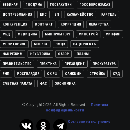
ВЕБИНАР
ГОСДУМА
ГОСЗАКУПКИ
ГОСОБОРОНЗАКАЗ
ДОПТРЕБОВАНИЯ
ЕИС
ЕП
КАЗНАЧЕЙСТВО
КАРТЕЛЬ
КОНКУРЕНЦИЯ
КОНТРАКТ
КОРРУПЦИЯ
ЛЕКАРСТВА
МВД
МЕДИЦИНА
МИНПРОМТОРГ
МИНСТРОЙ
МИНФИН
МОНИТОРИНГ
МОСКВА
НМЦК
НАЦПРОЕКТЫ
НАЦРЕЖИМ
НЕУСТОЙКА
ОБЗОР
ПЛАНЫ
ПРАВИТЕЛЬСТВО
ПРАКТИКА
ПРЕЗИДЕНТ
ПРОКУРАТУРА
РНП
РОСГВАРДИЯ
СК РФ
САНКЦИИ
СТРОЙКА
СУД
СЧЕТНАЯ ПАЛАТА
ФАС
ЭКОНОМИКА
© Copyright 2026. All Rights Reserved.
Политика
конфидициальности
Cогласие на получение