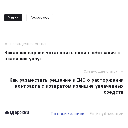
Метки
Роскосмос
Предыдущая статья
Навигация
Заказчик вправе установить свои требования к
по
оказанию услуг
записям
Следующая статья
Как разместить решение в ЕИС о расторжении
контракта с возвратом излишне уплаченных
средств
Выдержки
Похожие записи
Ещё публикации