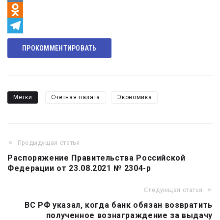
VK
Odnoklassniki
Telegram
ПРОКОММЕНТИРОВАТЬ
Метки
Счетная палата
Экономика
Предыдущая статья
Навигация
Распоряжение Правительства Российской
по
Федерации от 23.08.2021 № 2304-р
записям
Следующая статья
ВС РФ указал, когда банк обязан возвратить
полученное вознаграждение за выдачу