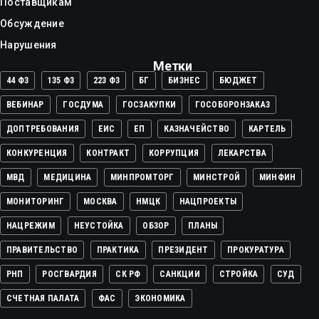
Поставщикам
Обсуждение
Нарушения
Метки
44 ФЗ
135 ФЗ
223 ФЗ
БГ
БИЗНЕС
БЮДЖЕТ
ВЕБИНАР
ГОСДУМА
ГОСЗАКУПКИ
ГОСОБОРОНЗАКАЗ
ДОПТРЕБОВАНИЯ
ЕИС
ЕП
КАЗНАЧЕЙСТВО
КАРТЕЛЬ
КОНКУРЕНЦИЯ
КОНТРАКТ
КОРРУПЦИЯ
ЛЕКАРСТВА
МВД
МЕДИЦИНА
МИНПРОМТОРГ
МИНСТРОЙ
МИНФИН
МОНИТОРИНГ
МОСКВА
НМЦК
НАЦПРОЕКТЫ
НАЦРЕЖИМ
НЕУСТОЙКА
ОБЗОР
ПЛАНЫ
ПРАВИТЕЛЬСТВО
ПРАКТИКА
ПРЕЗИДЕНТ
ПРОКУРАТУРА
РНП
РОСГВАРДИЯ
СК РФ
САНКЦИИ
СТРОЙКА
СУД
СЧЕТНАЯ ПАЛАТА
ФАС
ЭКОНОМИКА